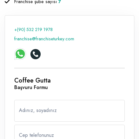
Franchise şube sayısı
7
Raf ve Depo Sistemleri
Reklam - Tanıtım - PR ve İnternet
+(90) 532 219 1978
Seyahat - Rent A Car
franchise@franchiseturkey.com
Tabela - Dijital Baskı
Coffee Gutta
Başvuru Formu
Adınız, soyadınız
Cep telefonunuz