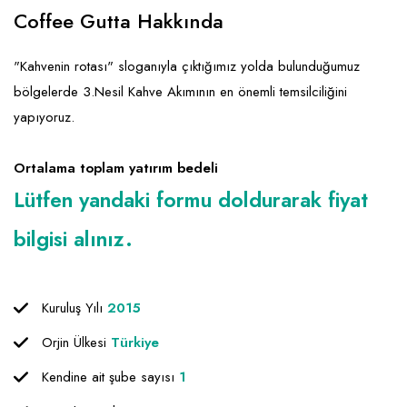
Emlak - Güvenlik ve Temizlik
Kozmetik
Franchise Yönetim Danışmanlığı
Coffee Gutta Hakkında
Ev Hizmetleri
Market FMGC - Katlı Mağaza
Gayrimenkul
"Kahvenin rotası" sloganıyla çıktığımız yolda bulunduğumuz
Sağlık Güzellik
Mobilya ve Ev Tekstili
Gıda ve Sarf Malzemeleri
bölgelerde 3.Nesil Kahve Akımının en önemli temsilciliğini
Turizm - Eğlence
Oyuncak ve Hediyelik
Güvenlik - Temizlik
yapıyoruz.
Takı
Giyim - Aksesuar
Ortalama toplam yatırım bedeli
Yapı Malzemesi - Hırdavat
Hukuk - Marka - Patent ve Tercüme
Lütfen yandaki formu doldurarak fiyat
Isıtma - Soğutma ve Havalandırma
bilgisi alınız.
Lojistik - Kargo ve Kurye
Mali Kayıt ve Denetim
Kuruluş Yılı
2015
Matbaa - Fotoğraf
Orjin Ülkesi
Türkiye
Mobilya Dekorasyon
Kendine ait şube sayısı
1
Proje - İnşaat ve Tesisat