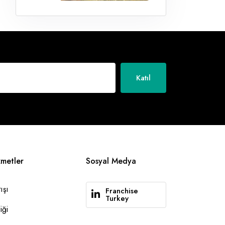
Katıl
zmetler
Sosyal Medya
ışı
Franchise
Turkey
iği