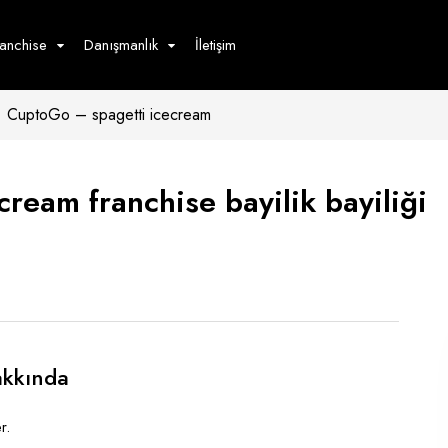
ranchise
Danışmanlık
İletişim
CuptoGo – spagetti icecream
çecek
Hizmet
Ürün
Giyim
Tedarik
öster
ream franchise bayilik bayiliği
Hay
ge
Pasta
dön
bur
akkında
r.