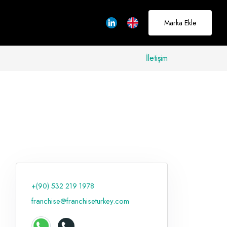
Marka Ekle
İletişim
allerinizi
rçeğe
üştürmek için
adayız
+(90) 532 219 1978
Hakkımızda
franchise@franchiseturkey.com