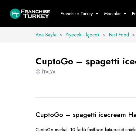
Franchise Turkey
Markalar
F
Ana Sayfa
>
Yiyecek - İçecek
>
Fast Food
>
Yiyecek - İ
Hepsini G
CuptoGo – spagetti icec
Büfe
İTALYA
Cafe - Tatlı 
Fast Food
Restoran
CuptoGo – spagetti icecream H
CuptoGo markalı 10 farklı fastfood kutu-paket ürünle