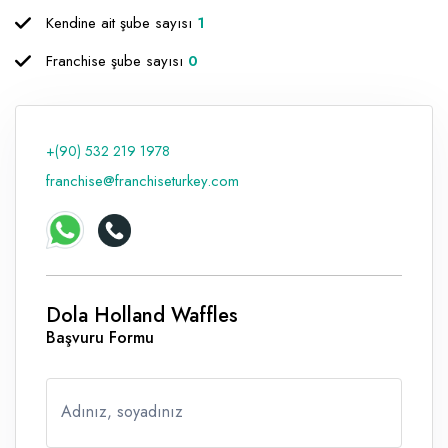
Kendine ait şube sayısı
1
Raf ve Depo Sistemleri
Franchise şube sayısı
0
Reklam - Tanıtım - PR ve İnternet
Seyahat - Rent A Car
Tabela - Dijital Baskı
+(90) 532 219 1978
franchise@franchiseturkey.com
Dola Holland Waffles
Başvuru Formu
Adınız, soyadınız