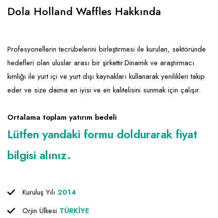
Emlak - Güvenlik ve Temizlik
Kozmetik
Franchise Yönetim Danışmanlığı
Dola Holland Waffles Hakkında
Ev Hizmetleri
Market FMGC - Katlı Mağaza
Gayrimenkul
Sağlık Güzellik
Mobilya ve Ev Tekstili
Gıda ve Sarf Malzemeleri
Profesyonellerin tecrübelerini birleştirmesi ile kurulan, sektöründe
Turizm - Eğlence
Oyuncak ve Hediyelik
Güvenlik - Temizlik
hedefleri olan uluslar arası bir şirkettir.Dinamik ve araştırmacı
kimliği ile yurt içi ve yurt dışı kaynakları kullanarak yenilikleri takip
Takı
Giyim - Aksesuar
eder ve size daima en iyisi ve en kalitelisini sunmak için çalışır.
Yapı Malzemesi - Hırdavat
Hukuk - Marka - Patent ve Tercüme
Isıtma - Soğutma ve Havalandırma
Ortalama toplam yatırım bedeli
Lütfen yandaki formu doldurarak fiyat
Lojistik - Kargo ve Kurye
bilgisi alınız.
Mali Kayıt ve Denetim
Matbaa - Fotoğraf
Kuruluş Yılı
2014
Mobilya Dekorasyon
Orjin Ülkesi
TÜRKİYE
Proje - İnşaat ve Tesisat