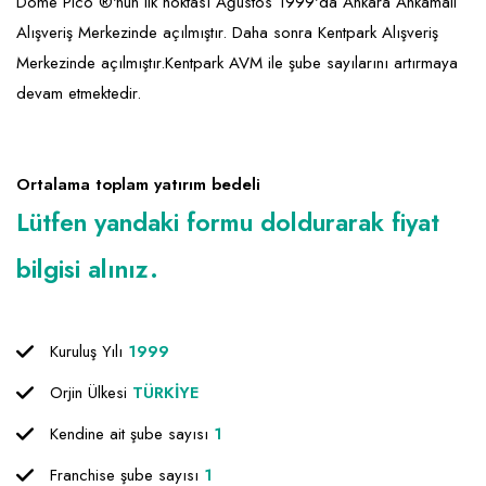
Emlak - Güvenlik ve Temizlik
Kozmetik
Franchise Yönetim Danışmanlığı
Dome Pico ®'nun ilk noktası Ağustos 1999'da Ankara Ankamall
Alışveriş Merkezinde açılmıştır. Daha sonra Kentpark Alışveriş
Ev Hizmetleri
Market FMGC - Katlı Mağaza
Gayrimenkul
Merkezinde açılmıştır.Kentpark AVM ile şube sayılarını artırmaya
Sağlık Güzellik
Mobilya ve Ev Tekstili
Gıda ve Sarf Malzemeleri
devam etmektedir.
Turizm - Eğlence
Oyuncak ve Hediyelik
Güvenlik - Temizlik
Takı
Giyim - Aksesuar
Ortalama toplam yatırım bedeli
Lütfen yandaki formu doldurarak fiyat
Yapı Malzemesi - Hırdavat
Hukuk - Marka - Patent ve Tercüme
Isıtma - Soğutma ve Havalandırma
bilgisi alınız.
Lojistik - Kargo ve Kurye
Mali Kayıt ve Denetim
Kuruluş Yılı
1999
Matbaa - Fotoğraf
Orjin Ülkesi
TÜRKİYE
Mobilya Dekorasyon
Kendine ait şube sayısı
1
Franchise şube sayısı
1
Proje - İnşaat ve Tesisat