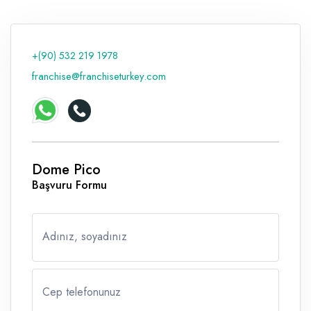
Raf ve Depo Sistemleri
Reklam - Tanıtım - PR ve İnternet
+(90) 532 219 1978
franchise@franchiseturkey.com
Seyahat - Rent A Car
Tabela - Dijital Baskı
Dome Pico
Başvuru Formu
Adınız, soyadınız
Cep telefonunuz