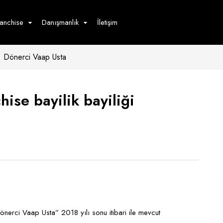
ranchise
Danışmanlık
İletişim
Dönerci Vaap Usta
çecek
Hizmet
Ürün
Giyim
Tedarik
öster
ise bayilik bayiliği
Hay
ge
Pasta
dön
bur
önerci Vaap Usta” 2018 yılı sonu itibari ile mevcut