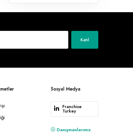
Katıl
zmetler
Sosyal Medya
ışı
Franchise
Turkey
iği
Danışmanlarımız