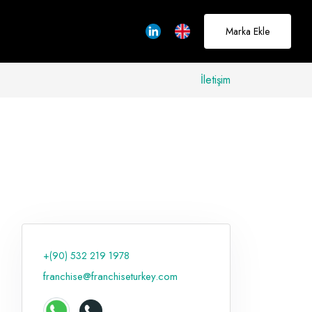
Marka Ekle
İletişim
allerinizi
rçeğe
üştürmek için
adayız
+(90) 532 219 1978
Hakkımızda
franchise@franchiseturkey.com