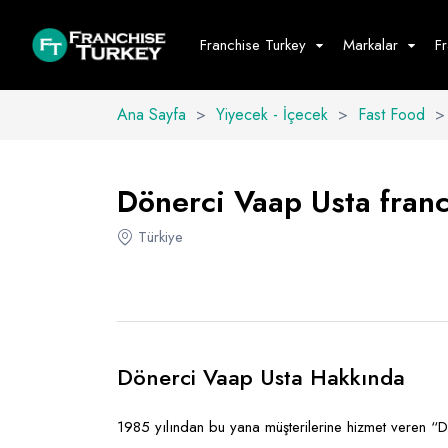
Franchise Turkey
Markalar
F
Ana Sayfa
>
Yiyecek - İçecek
>
Fast Food
>
Yiyecek - İ
Hepsini G
Dönerci Vaap Usta franch
Büfe
Türkiye
Cafe - Tatlı 
Fast Food
Restoran
Dönerci Vaap Usta Hakkında
1985 yılından bu yana müşterilerine hizmet veren “D