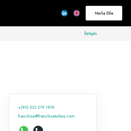
Marka Ekle
İletişim
allerinizi
rçeğe
üştürmek için
adayız
+(90) 532 219 1978
Hakkımızda
franchise@franchiseturkey.com