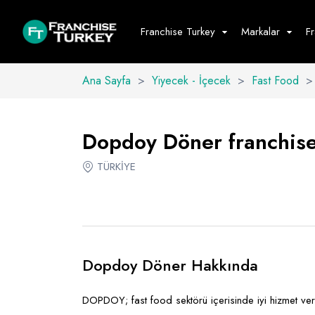
Franchise Turkey
Markalar
F
Ana Sayfa
>
Yiyecek - İçecek
>
Fast Food
>
Yiyecek - İ
Hepsini G
Dopdoy Döner franchise 
Büfe
TÜRKİYE
Cafe - Tatlı 
Fast Food
Restoran
Dopdoy Döner Hakkında
DOPDOY; fast food sektörü içerisinde iyi hizmet verm