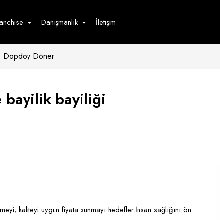
ranchise
Danışmanlık
İletişim
Dopdoy Döner
çecek
Hizmet
Ürün
Giyim
Tedarik
öster
bayilik bayiliği
Hay
ge
Pasta
dön
bur
eyi; kaliteyi uygun fiyata sunmayı hedefler.İnsan sağlığını ön