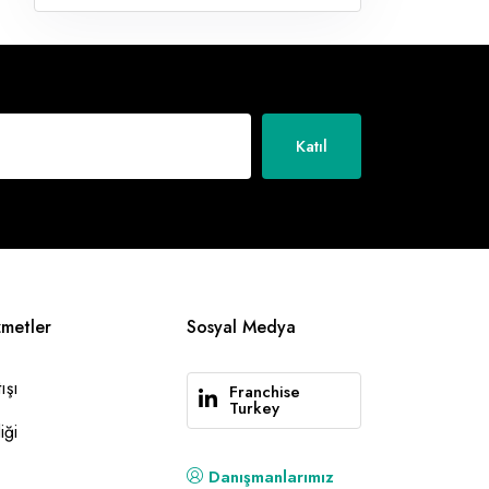
Katıl
zmetler
Sosyal Medya
ışı
Franchise
Turkey
iği
Danışmanlarımız