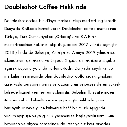
Emlak - Güvenlik ve Temizlik
Kozmetik
Franchise Yönetim Danışmanlığı
Doubleshot Coffee Hakkında
Ev Hizmetleri
Market FMGC - Katlı Mağaza
Gayrimenkul
Doubleshot coffee bir dünya markası olup merkezi İngilteredir.
Sağlık Güzellik
Mobilya ve Ev Tekstili
Gıda ve Sarf Malzemeleri
Dünyada 8 ülkede hizmet veren Doubleshot coffee markasının
Turizm - Eğlence
Oyuncak ve Hediyelik
Güvenlik - Temizlik
Türkiye, Türk Cumhuriyetleri ,Ortadoğu ve B.A.E nin
masterfrenchise haklarını alıp ilk şubesini 2017 yılında açmıştır.
Takı
Giyim - Aksesuar
2018 yılında da Sakarya, Antalya ve Alanya 2019 yılında ise
Yapı Malzemesi - Hırdavat
Hukuk - Marka - Patent ve Tercüme
iskenderun, çanakkale ve ünyede 2 şube olmak üzere 4 şube
Isıtma - Soğutma ve Havalandırma
açarak büyüme yolunda ilerlemektedir. Dünyada sayılı kahve
markalarının arasında olan doubleshot coffe sıcak içmekanı,
Lojistik - Kargo ve Kurye
güleryüzlü personeli geniş ve özgün ürün yelpazesiyle en yüksek
Mali Kayıt ve Denetim
kalitede hizmet vermeyi amaçlamıştır. Sabahın ilk saatlerinden
itibaren sabah kahvaltı servisi veya atıştırmalıklarla güne
Matbaa - Fotoğraf
başlayabilir veya güne kahvenizi hafif bir müzik eşliğinde
Mobilya Dekorasyon
yudumlayıp işe veya günlük yaşamınıza başlayabilirsiniz. Gün
boyunca ve akşam saatlerinde de ister yalnız ister arkadaş
Proje - İnşaat ve Tesisat