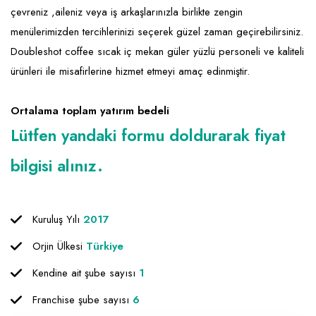
çevreniz ,aileniz veya iş arkaşlarınızla birlikte zengin
Raf ve Depo Sistemleri
menülerimizden tercihlerinizi seçerek güzel zaman geçirebilirsiniz.
Reklam - Tanıtım - PR ve İnternet
Doubleshot coffee sıcak iç mekan güler yüzlü personeli ve kaliteli
ürünleri ile misafirlerine hizmet etmeyi amaç edinmiştir.
Seyahat - Rent A Car
Tabela - Dijital Baskı
Ortalama toplam yatırım bedeli
Lütfen yandaki formu doldurarak fiyat
bilgisi alınız.
Kuruluş Yılı
2017
Orjin Ülkesi
Türkiye
Kendine ait şube sayısı
1
Franchise şube sayısı
6