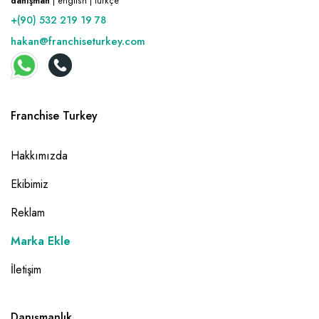
danışman
| english | türkçe
+(90) 532 219 19 78
hakan@franchiseturkey.com
Franchise Turkey
Hakkımızda
Ekibimiz
Reklam
Marka Ekle
İletişim
Danışmanlık