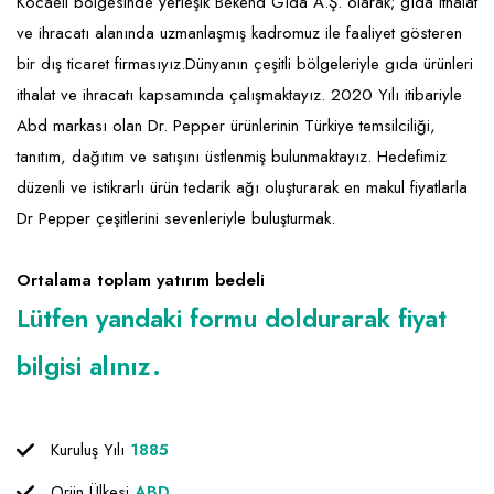
Emlak - Güvenlik ve Temizlik
Kozmetik
Franchise Yönetim Danışmanlığı
Kocaeli bölgesinde yerleşik Bekend Gıda A.Ş. olarak; gıda ithalat
ve ihracatı alanında uzmanlaşmış kadromuz ile faaliyet gösteren
Ev Hizmetleri
Market FMGC - Katlı Mağaza
Gayrimenkul
bir dış ticaret firmasıyız.Dünyanın çeşitli bölgeleriyle gıda ürünleri
Sağlık Güzellik
Mobilya ve Ev Tekstili
Gıda ve Sarf Malzemeleri
ithalat ve ihracatı kapsamında çalışmaktayız. 2020 Yılı itibariyle
Abd markası olan Dr. Pepper ürünlerinin Türkiye temsilciliği,
Turizm - Eğlence
Oyuncak ve Hediyelik
Güvenlik - Temizlik
tanıtım, dağıtım ve satışını üstlenmiş bulunmaktayız. Hedefimiz
Takı
Giyim - Aksesuar
düzenli ve istikrarlı ürün tedarik ağı oluşturarak en makul fiyatlarla
Dr Pepper çeşitlerini sevenleriyle buluşturmak.
Yapı Malzemesi - Hırdavat
Hukuk - Marka - Patent ve Tercüme
Isıtma - Soğutma ve Havalandırma
Ortalama toplam yatırım bedeli
Lojistik - Kargo ve Kurye
Lütfen yandaki formu doldurarak fiyat
Mali Kayıt ve Denetim
bilgisi alınız.
Matbaa - Fotoğraf
Mobilya Dekorasyon
Kuruluş Yılı
1885
Proje - İnşaat ve Tesisat
Orjin Ülkesi
ABD