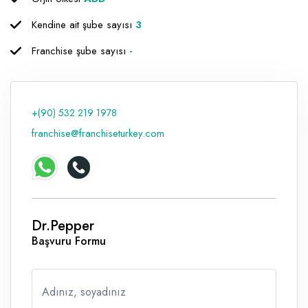
Raf ve Depo Sistemleri
Kendine ait şube sayısı
3
Reklam - Tanıtım - PR ve İnternet
Franchise şube sayısı
-
Seyahat - Rent A Car
Tabela - Dijital Baskı
+(90) 532 219 1978
franchise@franchiseturkey.com
Dr.Pepper
Başvuru Formu
Adınız, soyadınız