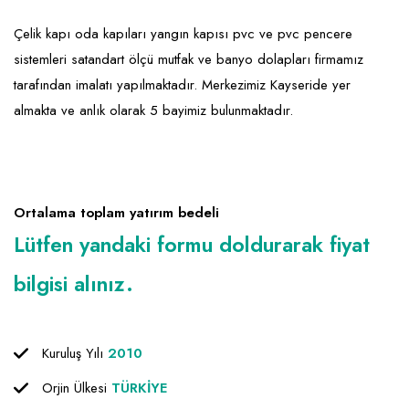
Emlak - Güvenlik ve Temizlik
Kozmetik
Franchise Yönetim Danışmanlığı
Çelik kapı oda kapıları yangın kapısı pvc ve pvc pencere
Ev Hizmetleri
Market FMGC - Katlı Mağaza
Gayrimenkul
sistemleri satandart ölçü mutfak ve banyo dolapları firmamız
Sağlık Güzellik
Mobilya ve Ev Tekstili
Gıda ve Sarf Malzemeleri
tarafından imalatı yapılmaktadır. Merkezimiz Kayseride yer
Turizm - Eğlence
Oyuncak ve Hediyelik
Güvenlik - Temizlik
almakta ve anlık olarak 5 bayimiz bulunmaktadır.
Takı
Giyim - Aksesuar
Yapı Malzemesi - Hırdavat
Hukuk - Marka - Patent ve Tercüme
Ortalama toplam yatırım bedeli
Isıtma - Soğutma ve Havalandırma
Lütfen yandaki formu doldurarak fiyat
Lojistik - Kargo ve Kurye
bilgisi alınız.
Mali Kayıt ve Denetim
Matbaa - Fotoğraf
Kuruluş Yılı
2010
Mobilya Dekorasyon
Orjin Ülkesi
TÜRKİYE
Proje - İnşaat ve Tesisat