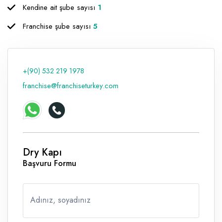
Kendine ait şube sayısı
1
Raf ve Depo Sistemleri
Franchise şube sayısı
5
Reklam - Tanıtım - PR ve İnternet
Seyahat - Rent A Car
+(90) 532 219 1978
Tabela - Dijital Baskı
franchise@franchiseturkey.com
Dry Kapı
Başvuru Formu
Adınız, soyadınız