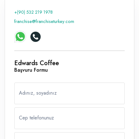
Raf ve Depo Sistemleri
+(90) 532 219 1978
franchise@franchiseturkey.com
Reklam - Tanıtım - PR ve İnternet
Seyahat - Rent A Car
Tabela - Dijital Baskı
Edwards Coffee
Başvuru Formu
Adınız, soyadınız
Cep telefonunuz