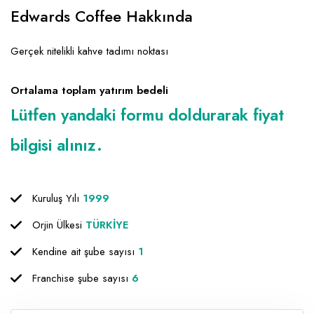
Emlak - Güvenlik ve Temizlik
Kozmetik
Franchise Yönetim Danışmanlığı
Edwards Coffee Hakkında
Ev Hizmetleri
Market FMGC - Katlı Mağaza
Gayrimenkul
Gerçek nitelikli kahve tadımı noktası
Sağlık Güzellik
Mobilya ve Ev Tekstili
Gıda ve Sarf Malzemeleri
Turizm - Eğlence
Oyuncak ve Hediyelik
Güvenlik - Temizlik
Ortalama toplam yatırım bedeli
Lütfen yandaki formu doldurarak fiyat
Takı
Giyim - Aksesuar
Yapı Malzemesi - Hırdavat
Hukuk - Marka - Patent ve Tercüme
bilgisi alınız.
Isıtma - Soğutma ve Havalandırma
Lojistik - Kargo ve Kurye
Kuruluş Yılı
1999
Mali Kayıt ve Denetim
Orjin Ülkesi
TÜRKİYE
Kendine ait şube sayısı
1
Matbaa - Fotoğraf
Franchise şube sayısı
6
Mobilya Dekorasyon
Proje - İnşaat ve Tesisat