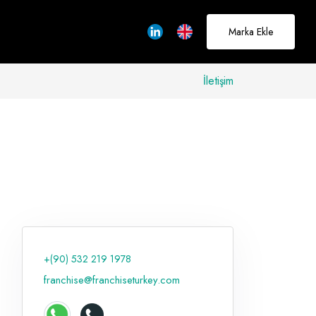
Marka Ekle
İletişim
allerinizi
rçeğe
üştürmek için
adayız
+(90) 532 219 1978
Hakkımızda
franchise@franchiseturkey.com