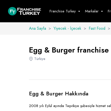
Franchise Turkey
Markalar
F
Ana Sayfa
>
Yiyecek - İçecek
>
Fast Food
>
Yiyecek - İ
Hepsini G
Egg & Burger franchise b
Büfe
Türkiye
Cafe - Tatlı 
Fast Food
Restoran
Egg & Burger Hakkında
2008 yılı Eylül ayında Teşvikiye şubesiyle hizmet s