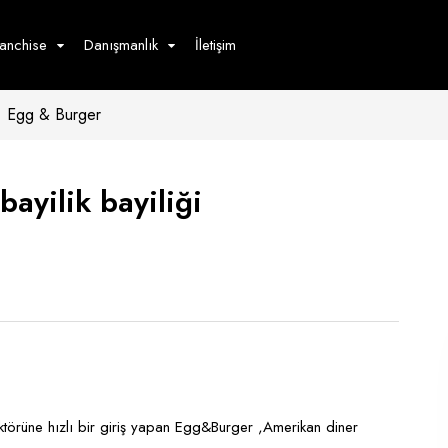
ranchise
Danışmanlık
İletişim
Egg & Burger
çecek
Hizmet
Ürün
Giyim
Tedarik
öster
ayilik bayiliği
Hay
ge
Pasta
dön
bur
ektörüne hızlı bir giriş yapan Egg&Burger ,Amerikan diner