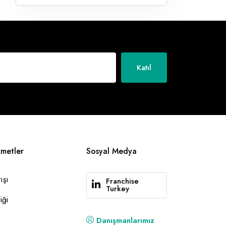
Katıl
zmetler
Sosyal Medya
ışı
Franchise
Turkey
iği
Danışmanlarımız