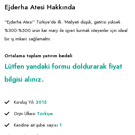
Emlak - Güvenlik ve Temizlik
Kozmetik
Franchise Yönetim Danışmanlığı
Ejderha Atesi Hakkında
Ev Hizmetleri
Market FMGC - Katlı Mağaza
Gayrimenkul
''Ejderha Atesi'' Türkiye'de ilk..'Maliyeti düşük, getirisi yüksek
Sağlık Güzellik
Mobilya ve Ev Tekstili
Gıda ve Sarf Malzemeleri
%300-%500 ürün kar marjı ile işyeri kurmak isteyenler için ideal
Turizm - Eğlence
Oyuncak ve Hediyelik
Güvenlik - Temizlik
bir iş imkanı sağlamaktır.
Takı
Giyim - Aksesuar
Ortalama toplam yatırım bedeli
Yapı Malzemesi - Hırdavat
Hukuk - Marka - Patent ve Tercüme
Lütfen yandaki formu doldurarak fiyat
Isıtma - Soğutma ve Havalandırma
bilgisi alınız.
Lojistik - Kargo ve Kurye
Mali Kayıt ve Denetim
Kuruluş Yılı
2015
Matbaa - Fotoğraf
Orjin Ülkesi
Türkiye
Mobilya Dekorasyon
Kendine ait şube sayısı
1
Proje - İnşaat ve Tesisat