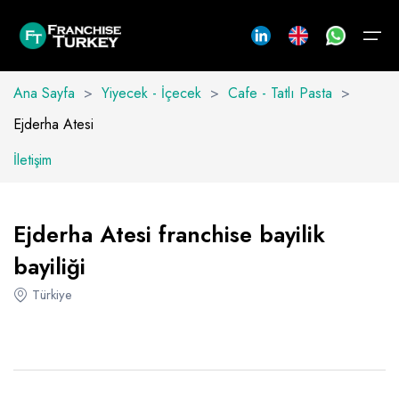
Ana Sayfa
>
Yiyecek - İçecek
>
Cafe - Tatlı Pasta
>
Ejderha Atesi
Franchise Turkey
İletişim
Markalar
Franchise Turkey
Markalar
Yiyecek - İçecek
Hizmet
Ürün
Giyim
Tedarik
Franchise
Danışmanlık
Franchise
Hakkımızda
Yiyecek - İçecek
Franchise Nedir?
Arap Ülkeleri
TÜMÜNÜ GÖR
TÜMÜNÜ GÖR
TÜMÜNÜ GÖR
TÜMÜNÜ GÖR
TÜMÜNÜ GÖR
Ejderha Atesi franchise bayilik
Ekibimiz
Büfe
Hizmet
Araç Bakım ve Onarım
Benzin - Araç
Ayakkabı - Çanta - Aksesuar
Çevre Düzenleme ve Oyun Alanı
Franchise Sözleşmesi
Franchise Almak
Danışmanlık
bayiliği
Reklam
Cafe - Tatlı Pasta
Aracılık Hizmetleri
Ürün
Beyaz Eşya - Züccaciye
Çocuk Giyim
Bilgiişlem ve İletişim
Sıkça Sorulan Sorular
Franchise Vermek
Türkiye
İletişim
İletişim
Fast Food
İş Hizmetleri
Elektronik ve Telefon
Giyim
Spor
Eğitim ( Tedarik )
Yeni Marka Yaratmak
Restoran
Eğitim ( Hizmet )
Kırtasiye - Kitap - Müzik ve Hediyelik
Yetişkin Giyim
Tedarik
Elektrik - Aydınlatma ve Müzik