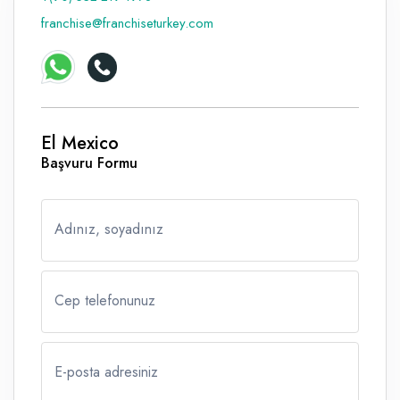
franchise@franchiseturkey.com
Raf ve Depo Sistemleri
Reklam - Tanıtım - PR ve İnternet
Seyahat - Rent A Car
Tabela - Dijital Baskı
El Mexico
Başvuru Formu
Adınız, soyadınız
Cep telefonunuz
E-posta adresiniz