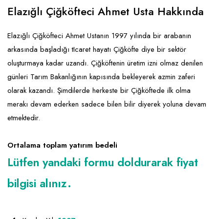
Emlak - Güvenlik ve Temizlik
Kozmetik
Franchise Yönetim Danışmanlığı
Elazığlı Çiğköfteci Ahmet Usta Hakkında
Ev Hizmetleri
Market FMGC - Katlı Mağaza
Gayrimenkul
Elazığlı Çiğköfteci Ahmet Ustanın 1997 yılında bir arabanın
Sağlık Güzellik
Mobilya ve Ev Tekstili
Gıda ve Sarf Malzemeleri
arkasında başladığı tIcaret hayatı Çiğköfte diye bir sektör
Turizm - Eğlence
Oyuncak ve Hediyelik
Güvenlik - Temizlik
oluşturmaya kadar uzandı. Çiğköftenin üretim izni olmaz denilen
günleri Tarım Bakanlığının kapısında bekleyerek azmin zaferi
Takı
Giyim - Aksesuar
olarak kazandı. Şimdilerde herkeste bir Çiğköftede ilk olma
Yapı Malzemesi - Hırdavat
Hukuk - Marka - Patent ve Tercüme
merakı devam ederken sadece bilen bilir diyerek yoluna devam
Isıtma - Soğutma ve Havalandırma
etmektedir.
Lojistik - Kargo ve Kurye
Ortalama toplam yatırım bedeli
Mali Kayıt ve Denetim
Lütfen yandaki formu doldurarak fiyat
Matbaa - Fotoğraf
bilgisi alınız.
Mobilya Dekorasyon
Proje - İnşaat ve Tesisat