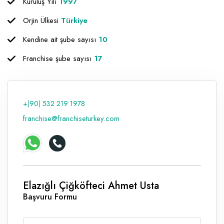
Kuruluş Yılı
1997
Raf ve Depo Sistemleri
Orjin Ülkesi
Türkiye
Reklam - Tanıtım - PR ve İnternet
Kendine ait şube sayısı
10
Seyahat - Rent A Car
Franchise şube sayısı
17
Tabela - Dijital Baskı
+(90) 532 219 1978
franchise@franchiseturkey.com
Elazığlı Çiğköfteci Ahmet Usta
Başvuru Formu