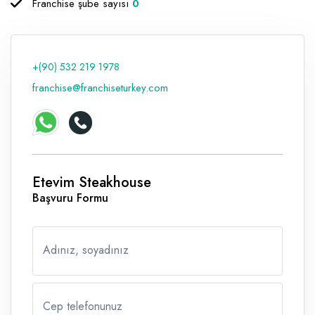
Franchise şube sayısı
0
Raf ve Depo Sistemleri
Reklam - Tanıtım - PR ve İnternet
+(90) 532 219 1978
Seyahat - Rent A Car
franchise@franchiseturkey.com
Tabela - Dijital Baskı
Etevim Steakhouse
Başvuru Formu
Adınız, soyadınız
Cep telefonunuz