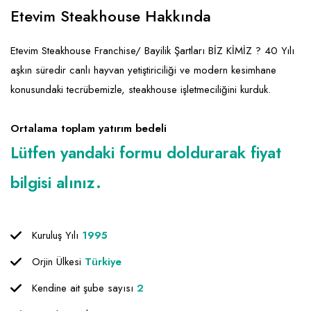
Emlak - Güvenlik ve Temizlik
Kozmetik
Franchise Yönetim Danışmanlığı
Etevim Steakhouse Hakkında
Ev Hizmetleri
Market FMGC - Katlı Mağaza
Gayrimenkul
Etevim Steakhouse Franchise/ Bayilik Şartları BİZ KİMİZ ? 40 Yılı
Sağlık Güzellik
Mobilya ve Ev Tekstili
Gıda ve Sarf Malzemeleri
aşkın süredir canlı hayvan yetiştiriciliği ve modern kesimhane
Turizm - Eğlence
Oyuncak ve Hediyelik
Güvenlik - Temizlik
konusundaki tecrübemizle, steakhouse işletmeciliğini kurduk.
Takı
Giyim - Aksesuar
Ortalama toplam yatırım bedeli
Yapı Malzemesi - Hırdavat
Hukuk - Marka - Patent ve Tercüme
Lütfen yandaki formu doldurarak fiyat
Isıtma - Soğutma ve Havalandırma
bilgisi alınız.
Lojistik - Kargo ve Kurye
Mali Kayıt ve Denetim
Kuruluş Yılı
1995
Matbaa - Fotoğraf
Orjin Ülkesi
Türkiye
Mobilya Dekorasyon
Kendine ait şube sayısı
2
Proje - İnşaat ve Tesisat