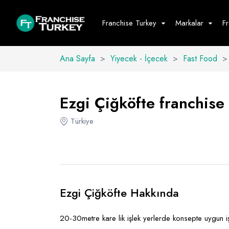
Franchise Turkey
Markalar
F
Ana Sayfa
>
Yiyecek - İçecek
>
Fast Food
>
Yiyecek - İ
Hepsini G
Ezgi Çiğköfte franchise 
Büfe
Türkiye
Cafe - Tatlı 
Fast Food
Restoran
Ezgi Çiğköfte Hakkında
20-30metre kare lik işlek yerlerde konsepte uygun iş