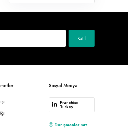
Katıl
zmetler
Sosyal Medya
ışı
Franchise
Turkey
iği
Danışmanlarımız