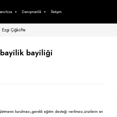
ranchise
Danışmanlık
İletişim
Ezgi Çiğköfte
çecek
Hizmet
Ürün
Giyim
Tedarik
öster
bayilik bayiliği
Hay
ge
Pasta
dön
bur
letmenin kurulması,gerekli eğitim desteği verilmesi,ürünlerin en