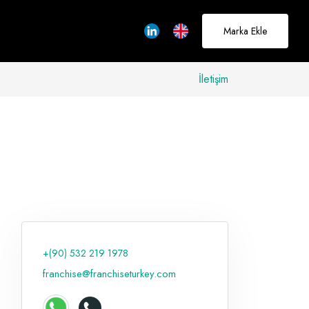
Marka Ekle
İletişim
allerinizi
rçeğe
üştürmek için
adayız
+(90) 532 219 1978
Hakkımızda
franchise@franchiseturkey.com