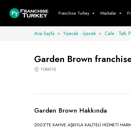
Franchise Turkey
Markalar
F
Ana Sayfa
>
Yiyecek - İçecek
>
Cafe - Tatlı 
Yiyecek - İ
Hepsini G
Garden Brown franchise 
Büfe
TÜRKİYE
Cafe - Tatlı 
Fast Food
Restoran
Garden Brown Hakkında
2003′TE KAHVE AŞKIYLA KALİTELİ HİZMETİ HAR