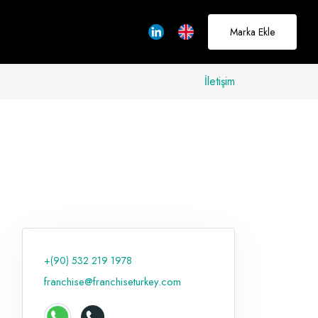
Marka Ekle
İletişim
allerinizi
rçeğe
üştürmek için
adayız
+(90) 532 219 1978
Hakkımızda
franchise@franchiseturkey.com