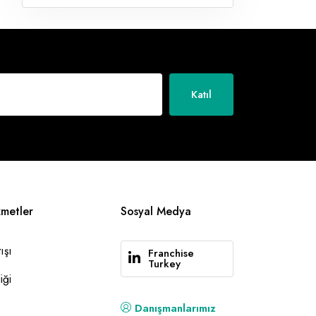
Katıl
zmetler
Sosyal Medya
ışı
Franchise
Turkey
iği
Danışmanlarımız