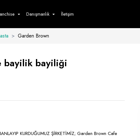
ranchise
Danışmanlık
İletişim
Pasta
>
Garden Brown
çecek
Hizmet
Ürün
Giyim
Tedarik
öster
bayilik bayiliği
Hay
ge
Pasta
dön
bur
MANLAYIP KURDUĞUMUZ ŞİRKETİMİZ; Garden Brown Cafe