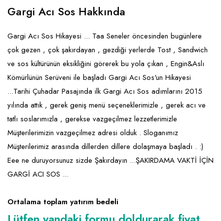
Emlak - Güvenlik ve Temizlik
Kozmetik
Franchise Yönetim Danışmanlığı
Gargi Acı Sos Hakkında
Ev Hizmetleri
Market FMGC - Katlı Mağaza
Gayrimenkul
Gargi Acı Sos Hikayesi ... Taa Seneler öncesinden bugünlere
Sağlık Güzellik
Mobilya ve Ev Tekstili
Gıda ve Sarf Malzemeleri
çok gezen , çok şakırdayan , gezdiği yerlerde Tost , Sandwich
Turizm - Eğlence
Oyuncak ve Hediyelik
Güvenlik - Temizlik
ve sos kültürünün eksikliğini görerek bu yola çıkan , Engin&Aslı
Kömürlünün Serüveni ile başladı Gargi Acı Sos'un Hikayesi
Takı
Giyim - Aksesuar
...Tarihi Çuhadar Pasajında ilk Gargi Acı Sos adımlarını 2015
Yapı Malzemesi - Hırdavat
Hukuk - Marka - Patent ve Tercüme
yılında attık , gerek geniş menü seçeneklerimizle , gerek acı ve
Isıtma - Soğutma ve Havalandırma
tatlı soslarımızla , gerekse vazgeçilmez lezzetlerimizle
Müşterilerimizin vazgeçilmez adresi olduk . Sloganımız
Lojistik - Kargo ve Kurye
Müşterilerimiz arasında dillerden dillere dolaşmaya başladı . :)
Mali Kayıt ve Denetim
Eee ne duruyorsunuz sizde Şakırdayın ...ŞAKIRDAMA VAKTİ İÇİN
GARGİ ACI SOS ...
Matbaa - Fotoğraf
Mobilya Dekorasyon
Ortalama toplam yatırım bedeli
Lütfen yandaki formu doldurarak fiyat
Proje - İnşaat ve Tesisat