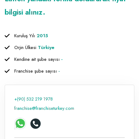
Raf ve Depo Sistemleri
bilgisi alınız.
Reklam - Tanıtım - PR ve İnternet
Seyahat - Rent A Car
Kuruluş Yılı
2015
Tabela - Dijital Baskı
Orjin Ülkesi
Türkiye
Kendine ait şube sayısı
-
Franchise şube sayısı
-
+(90) 532 219 1978
franchise@franchiseturkey.com