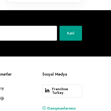
Katıl
zmetler
Sosyal Medya
ışı
Franchise
Turkey
iği
Danışmanlarımız