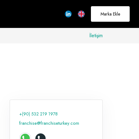
Marka Ekle
İletişim
allerinizi
rçeğe
üştürmek için
adayız
+(90) 532 219 1978
Hakkımızda
franchise@franchiseturkey.com