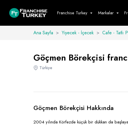
Franchise Turkey
Markalar
F
Ana Sayfa
>
Yiyecek - İçecek
>
Cafe - Tatlı 
Yiyecek - İ
Hepsini G
Göçmen Börekçisi franch
Büfe
Türkiye
Cafe - Tatlı 
Fast Food
Restoran
Göçmen Börekçisi Hakkında
2004 yılında Körfezde küçük bir dükkan da başlayan