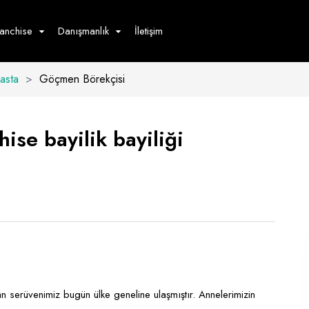
ranchise
Danışmanlık
İletişim
Pasta
>
Göçmen Börekçisi
çecek
Hizmet
Ürün
Giyim
Tedarik
öster
ise bayilik bayiliği
Hay
ge
Pasta
dön
bur
 serüvenimiz bugün ülke geneline ulaşmıştır. Annelerimizin