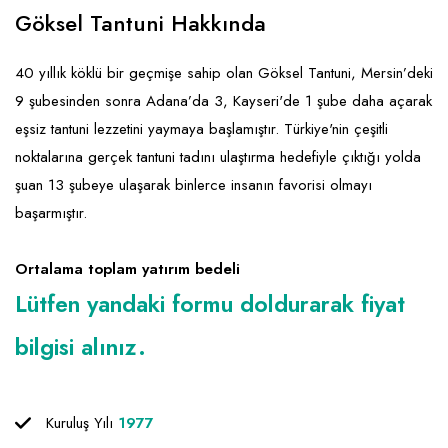
Emlak - Güvenlik ve Temizlik
Kozmetik
Franchise Yönetim Danışmanlığı
Göksel Tantuni Hakkında
Ev Hizmetleri
Market FMGC - Katlı Mağaza
Gayrimenkul
40 yıllık köklü bir geçmişe sahip olan Göksel Tantuni, Mersin’deki
Sağlık Güzellik
Mobilya ve Ev Tekstili
Gıda ve Sarf Malzemeleri
9 şubesinden sonra Adana’da 3, Kayseri'de 1 şube daha açarak
Turizm - Eğlence
Oyuncak ve Hediyelik
Güvenlik - Temizlik
eşsiz tantuni lezzetini yaymaya başlamıştır. Türkiye'nin çeşitli
noktalarına gerçek tantuni tadını ulaştırma hedefiyle çıktığı yolda
Takı
Giyim - Aksesuar
şuan 13 şubeye ulaşarak binlerce insanın favorisi olmayı
Yapı Malzemesi - Hırdavat
Hukuk - Marka - Patent ve Tercüme
başarmıştır.
Isıtma - Soğutma ve Havalandırma
Ortalama toplam yatırım bedeli
Lojistik - Kargo ve Kurye
Lütfen yandaki formu doldurarak fiyat
Mali Kayıt ve Denetim
bilgisi alınız.
Matbaa - Fotoğraf
Mobilya Dekorasyon
Kuruluş Yılı
1977
Proje - İnşaat ve Tesisat