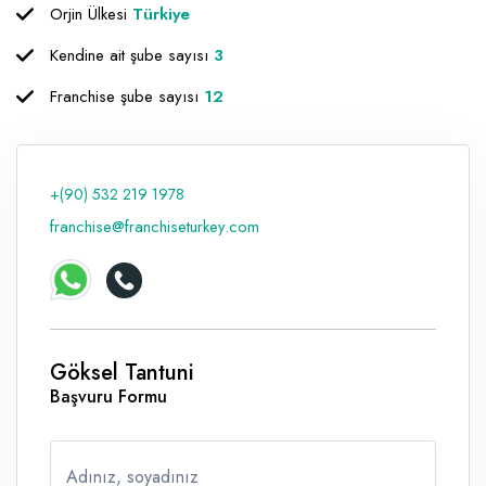
Orjin Ülkesi
Türkiye
Raf ve Depo Sistemleri
Kendine ait şube sayısı
3
Reklam - Tanıtım - PR ve İnternet
Franchise şube sayısı
12
Seyahat - Rent A Car
Tabela - Dijital Baskı
+(90) 532 219 1978
franchise@franchiseturkey.com
Göksel Tantuni
Başvuru Formu
Adınız, soyadınız