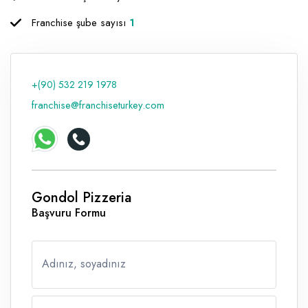
Raf ve Depo Sistemleri
Franchise şube sayısı
1
Reklam - Tanıtım - PR ve İnternet
Seyahat - Rent A Car
+(90) 532 219 1978
Tabela - Dijital Baskı
franchise@franchiseturkey.com
Gondol Pizzeria
Başvuru Formu
Adınız, soyadınız