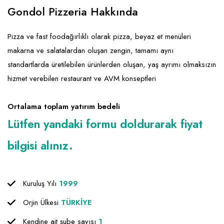
Emlak - Güvenlik ve Temizlik
Kozmetik
Franchise Yönetim Danışmanlığı
Gondol Pizzeria Hakkında
Ev Hizmetleri
Market FMGC - Katlı Mağaza
Gayrimenkul
Pizza ve fast foodağırlıklı olarak pizza, beyaz et menüleri
Sağlık Güzellik
Mobilya ve Ev Tekstili
Gıda ve Sarf Malzemeleri
makarna ve salatalardan oluşan zengin, tamamı aynı
Turizm - Eğlence
Oyuncak ve Hediyelik
Güvenlik - Temizlik
standartlarda üretilebilen ürünlerden oluşan, yaş ayrımı olmaksızın
hizmet verebilen restaurant ve AVM konseptleri
Takı
Giyim - Aksesuar
Yapı Malzemesi - Hırdavat
Hukuk - Marka - Patent ve Tercüme
Ortalama toplam yatırım bedeli
Isıtma - Soğutma ve Havalandırma
Lütfen yandaki formu doldurarak fiyat
Lojistik - Kargo ve Kurye
bilgisi alınız.
Mali Kayıt ve Denetim
Matbaa - Fotoğraf
Kuruluş Yılı
1999
Mobilya Dekorasyon
Orjin Ülkesi
TÜRKİYE
Proje - İnşaat ve Tesisat
Kendine ait şube sayısı
1