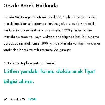
Emlak - Güvenlik ve Temizlik
Kozmetik
Franchise Yönetim Danışmanlığı
Gözde Börek Hakkında
Ev Hizmetleri
Market FMGC - Katlı Mağaza
Gayrimenkul
Gözde Su Böreği Franchise/Bayilik 1984 yılında baba mesleği
Sağlık Güzellik
Mobilya ve Ev Tekstili
Gıda ve Sarf Malzemeleri
olarak küçük bir aile işletmesi kurulmuş olup Gözde Börekçilik
Turizm - Eğlence
Oyuncak ve Hediyelik
Güvenlik - Temizlik
markası ile börek üretimine başlamıştır. 1998 yılından sonra
Mustafa Gültepe ve Hayri Gültepe önderliğinde hızlı bir büyüme
Takı
Giyim - Aksesuar
gerçekleştirip işletmemiz 1999 yılında Mustafa ve Hayri kardeşler
Yapı Malzemesi - Hırdavat
Hukuk - Marka - Patent ve Tercüme
tarafından börek ve tatlı üretimine de girmiştir
Isıtma - Soğutma ve Havalandırma
Ortalama toplam yatırım bedeli
Lojistik - Kargo ve Kurye
Lütfen yandaki formu doldurarak fiyat
Mali Kayıt ve Denetim
bilgisi alınız.
Matbaa - Fotoğraf
Mobilya Dekorasyon
Kuruluş Yılı
1998
Proje - İnşaat ve Tesisat