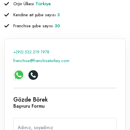
Orjin Ülkesi
Türkiye
Raf ve Depo Sistemleri
Kendine ait şube sayısı
3
Reklam - Tanıtım - PR ve İnternet
Franchise şube sayısı
30
Seyahat - Rent A Car
Tabela - Dijital Baskı
+(90) 532 219 1978
franchise@franchiseturkey.com
Gözde Börek
Başvuru Formu
Adınız, soyadınız