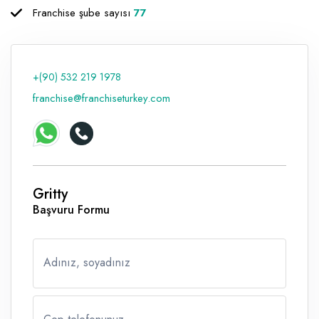
Franchise şube sayısı
77
Raf ve Depo Sistemleri
Reklam - Tanıtım - PR ve İnternet
+(90) 532 219 1978
Seyahat - Rent A Car
franchise@franchiseturkey.com
Tabela - Dijital Baskı
Gritty
Başvuru Formu
Adınız, soyadınız