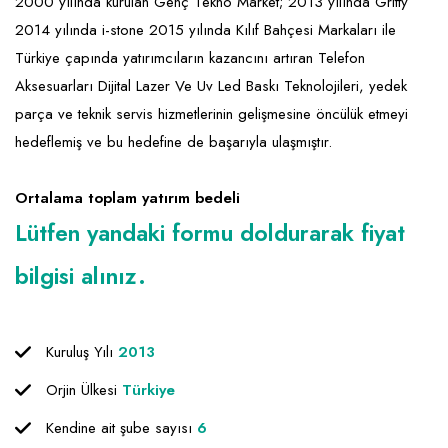
Emlak - Güvenlik ve Temizlik
Kozmetik
Franchise Yönetim Danışmanlığı
2000 yılında kurulan Genç Tekno Market; 2013 yılında Gritty
2014 yılında i-stone 2015 yılında Kılıf Bahçesi Markaları ile
Ev Hizmetleri
Market FMGC - Katlı Mağaza
Gayrimenkul
Türkiye çapında yatırımcıların kazancını artıran Telefon
Sağlık Güzellik
Mobilya ve Ev Tekstili
Gıda ve Sarf Malzemeleri
Aksesuarları Dijital Lazer Ve Uv Led Baskı Teknolojileri, yedek
parça ve teknik servis hizmetlerinin gelişmesine öncülük etmeyi
Turizm - Eğlence
Oyuncak ve Hediyelik
Güvenlik - Temizlik
hedeflemiş ve bu hedefine de başarıyla ulaşmıştır.
Takı
Giyim - Aksesuar
Ortalama toplam yatırım bedeli
Yapı Malzemesi - Hırdavat
Hukuk - Marka - Patent ve Tercüme
Lütfen yandaki formu doldurarak fiyat
Isıtma - Soğutma ve Havalandırma
bilgisi alınız.
Lojistik - Kargo ve Kurye
Mali Kayıt ve Denetim
Kuruluş Yılı
2013
Matbaa - Fotoğraf
Orjin Ülkesi
Türkiye
Mobilya Dekorasyon
Kendine ait şube sayısı
6
Proje - İnşaat ve Tesisat