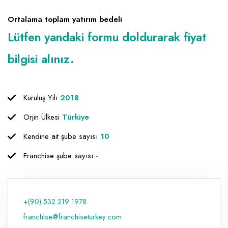
Raf ve Depo Sistemleri
Ortalama toplam yatırım bedeli
Lütfen yandaki formu doldurarak fiyat
Reklam - Tanıtım - PR ve İnternet
bilgisi alınız.
Seyahat - Rent A Car
Tabela - Dijital Baskı
Kuruluş Yılı
2018
Orjin Ülkesi
Türkiye
Kendine ait şube sayısı
10
Franchise şube sayısı
-
+(90) 532 219 1978
franchise@franchiseturkey.com