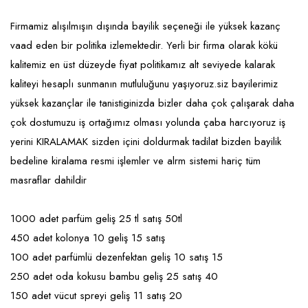
Emlak - Güvenlik ve Temizlik
Kozmetik
Franchise Yönetim Danışmanlığı
Firmamiz alışılmışın dışında bayilik seçeneği ile yüksek kazanç
Ev Hizmetleri
Market FMGC - Katlı Mağaza
Gayrimenkul
vaad eden bir politika izlemektedir. Yerli bir firma olarak kökü
Sağlık Güzellik
Mobilya ve Ev Tekstili
Gıda ve Sarf Malzemeleri
kalitemiz en üst düzeyde fiyat politikamız alt seviyede kalarak
Turizm - Eğlence
Oyuncak ve Hediyelik
Güvenlik - Temizlik
kaliteyi hesaplı sunmanın mutluluğunu yaşıyoruz.siz bayilerimiz
yüksek kazançlar ile tanistiginizda bizler daha çok çalışarak daha
Takı
Giyim - Aksesuar
çok dostumuzu iş ortağımız olması yolunda çaba harcıyoruz iş
Yapı Malzemesi - Hırdavat
Hukuk - Marka - Patent ve Tercüme
yerini KIRALAMAK sizden içini doldurmak tadilat bizden bayilik
bedeline kiralama resmi işlemler ve alrm sistemi hariç tüm
Isıtma - Soğutma ve Havalandırma
masraflar dahildir
Lojistik - Kargo ve Kurye
1000 adet parfüm geliş 25 tl satış 50tl
Mali Kayıt ve Denetim
450 adet kolonya 10 geliş 15 satış
Matbaa - Fotoğraf
100 adet parfümlü dezenfektan geliş 10 satış 15
Mobilya Dekorasyon
250 adet oda kokusu bambu geliş 25 satış 40
150 adet vücut spreyi geliş 11 satış 20
Proje - İnşaat ve Tesisat