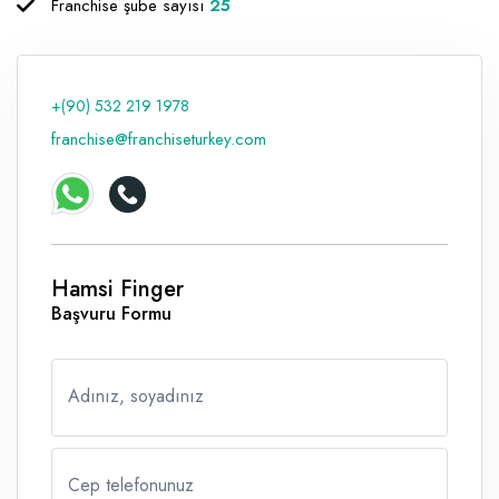
Franchise şube sayısı
25
Raf ve Depo Sistemleri
Reklam - Tanıtım - PR ve İnternet
+(90) 532 219 1978
Seyahat - Rent A Car
franchise@franchiseturkey.com
Tabela - Dijital Baskı
Hamsi Finger
Başvuru Formu
Adınız, soyadınız
Cep telefonunuz