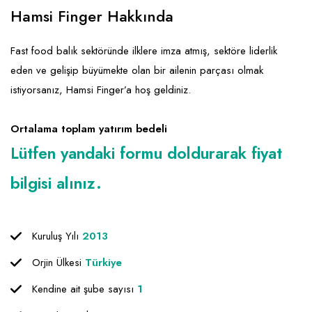
Emlak - Güvenlik ve Temizlik
Kozmetik
Franchise Yönetim Danışmanlığı
Hamsi Finger Hakkında
Ev Hizmetleri
Market FMGC - Katlı Mağaza
Gayrimenkul
Fast food balık sektöründe ilklere imza atmış, sektöre liderlik
Sağlık Güzellik
Mobilya ve Ev Tekstili
Gıda ve Sarf Malzemeleri
eden ve gelişip büyümekte olan bir ailenin parçası olmak
Turizm - Eğlence
Oyuncak ve Hediyelik
Güvenlik - Temizlik
istiyorsanız, Hamsi Finger’a hoş geldiniz.
Takı
Giyim - Aksesuar
Ortalama toplam yatırım bedeli
Yapı Malzemesi - Hırdavat
Hukuk - Marka - Patent ve Tercüme
Lütfen yandaki formu doldurarak fiyat
Isıtma - Soğutma ve Havalandırma
bilgisi alınız.
Lojistik - Kargo ve Kurye
Mali Kayıt ve Denetim
Kuruluş Yılı
2013
Matbaa - Fotoğraf
Orjin Ülkesi
Türkiye
Mobilya Dekorasyon
Kendine ait şube sayısı
1
Proje - İnşaat ve Tesisat