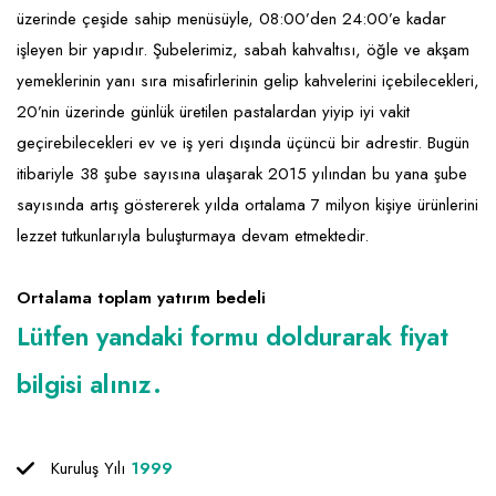
üzerinde çeşide sahip menüsüyle, 08:00’den 24:00’e kadar
Raf ve Depo Sistemleri
işleyen bir yapıdır. Şubelerimiz, sabah kahvaltısı, öğle ve akşam
Reklam - Tanıtım - PR ve İnternet
yemeklerinin yanı sıra misafirlerinin gelip kahvelerini içebilecekleri,
20’nin üzerinde günlük üretilen pastalardan yiyip iyi vakit
Seyahat - Rent A Car
geçirebilecekleri ev ve iş yeri dışında üçüncü bir adrestir. Bugün
Tabela - Dijital Baskı
itibariyle 38 şube sayısına ulaşarak 2015 yılından bu yana şube
sayısında artış göstererek yılda ortalama 7 milyon kişiye ürünlerini
lezzet tutkunlarıyla buluşturmaya devam etmektedir.
Ortalama toplam yatırım bedeli
Lütfen yandaki formu doldurarak fiyat
bilgisi alınız.
Kuruluş Yılı
1999