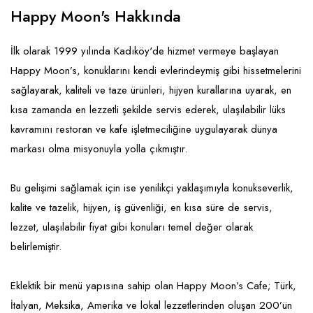
Emlak - Güvenlik ve Temizlik
Kozmetik
Franchise Yönetim Danışmanlığı
Happy Moon's Hakkında
Ev Hizmetleri
Market FMGC - Katlı Mağaza
Gayrimenkul
İlk olarak 1999 yılında Kadıköy'de hizmet vermeye başlayan
Sağlık Güzellik
Mobilya ve Ev Tekstili
Gıda ve Sarf Malzemeleri
Happy Moon’s, konuklarını kendi evlerindeymiş gibi hissetmelerini
Turizm - Eğlence
Oyuncak ve Hediyelik
Güvenlik - Temizlik
sağlayarak, kaliteli ve taze ürünleri, hijyen kurallarına uyarak, en
kısa zamanda en lezzetli şekilde servis ederek, ulaşılabilir lüks
Takı
Giyim - Aksesuar
kavramını restoran ve kafe işletmeciliğine uygulayarak dünya
Yapı Malzemesi - Hırdavat
Hukuk - Marka - Patent ve Tercüme
markası olma misyonuyla yolla çıkmıştır.
Isıtma - Soğutma ve Havalandırma
Bu gelişimi sağlamak için ise yenilikçi yaklaşımıyla konukseverlik,
Lojistik - Kargo ve Kurye
kalite ve tazelik, hijyen, iş güvenliği, en kısa süre de servis,
Mali Kayıt ve Denetim
lezzet, ulaşılabilir fiyat gibi konuları temel değer olarak
belirlemiştir.
Matbaa - Fotoğraf
Mobilya Dekorasyon
Eklektik bir menü yapısına sahip olan Happy Moon’s Cafe; Türk,
İtalyan, Meksika, Amerika ve lokal lezzetlerinden oluşan 200’ün
Proje - İnşaat ve Tesisat