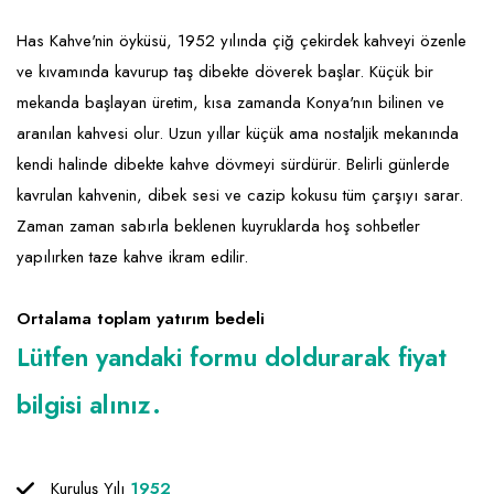
Emlak - Güvenlik ve Temizlik
Kozmetik
Franchise Yönetim Danışmanlığı
Has Kahve'nin öyküsü, 1952 yılında çiğ çekirdek kahveyi özenle
Ev Hizmetleri
Market FMGC - Katlı Mağaza
Gayrimenkul
ve kıvamında kavurup taş dibekte döverek başlar. Küçük bir
Sağlık Güzellik
Mobilya ve Ev Tekstili
Gıda ve Sarf Malzemeleri
mekanda başlayan üretim, kısa zamanda Konya'nın bilinen ve
Turizm - Eğlence
Oyuncak ve Hediyelik
Güvenlik - Temizlik
aranılan kahvesi olur. Uzun yıllar küçük ama nostaljik mekanında
kendi halinde dibekte kahve dövmeyi sürdürür. Belirli günlerde
Takı
Giyim - Aksesuar
kavrulan kahvenin, dibek sesi ve cazip kokusu tüm çarşıyı sarar.
Yapı Malzemesi - Hırdavat
Hukuk - Marka - Patent ve Tercüme
Zaman zaman sabırla beklenen kuyruklarda hoş sohbetler
yapılırken taze kahve ikram edilir.
Isıtma - Soğutma ve Havalandırma
Lojistik - Kargo ve Kurye
Ortalama toplam yatırım bedeli
Lütfen yandaki formu doldurarak fiyat
Mali Kayıt ve Denetim
Matbaa - Fotoğraf
bilgisi alınız.
Mobilya Dekorasyon
Proje - İnşaat ve Tesisat
Kuruluş Yılı
1952