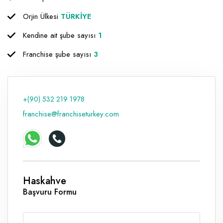
Raf ve Depo Sistemleri
Orjin Ülkesi
TÜRKİYE
Kendine ait şube sayısı
1
Reklam - Tanıtım - PR ve İnternet
Franchise şube sayısı
3
Seyahat - Rent A Car
Tabela - Dijital Baskı
+(90) 532 219 1978
franchise@franchiseturkey.com
Haskahve
Başvuru Formu