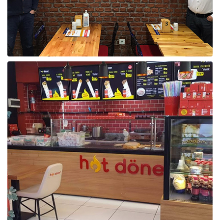
Raf ve Depo Sistemleri
Reklam - Tanıtım - PR ve İnternet
Seyahat - Rent A Car
Tabela - Dijital Baskı