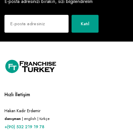
E-posta adresinizi bırakın, sizi bilgilendirelim
Katıl
Hızlı İletişim
Hakan Kadir Erdemir
danışman
| english | türkçe
+(90) 532 219 19 78