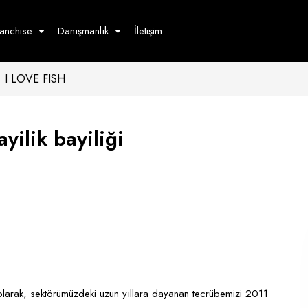
ranchise
Danışmanlık
İletişim
I LOVE FISH
çecek
Hizmet
Ürün
Giyim
Tedarik
öster
yilik bayiliği
Hay
ge
Pasta
dön
bur
 olarak, sektörümüzdeki uzun yıllara dayanan tecrübemizi 2011