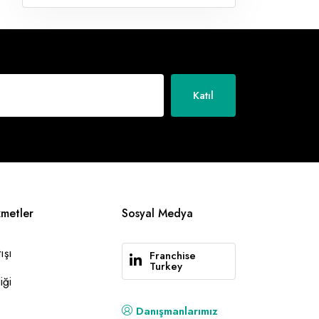
Katıl
zmetler
Sosyal Medya
ışı
Franchise
Turkey
iği
Danışmanlarımız