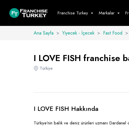
Franchise Turkey
Markalar
F
Ana Sayfa
>
Yiyecek - İçecek
>
Fast Food
>
Yiyecek - İ
Hepsini G
I LOVE FISH franchise ba
Büfe
Türkiye
Cafe - Tatlı 
Fast Food
Restoran
I LOVE FISH Hakkında
Türkiye’nin balık ve deniz ürünleri uzmanı Dardanel