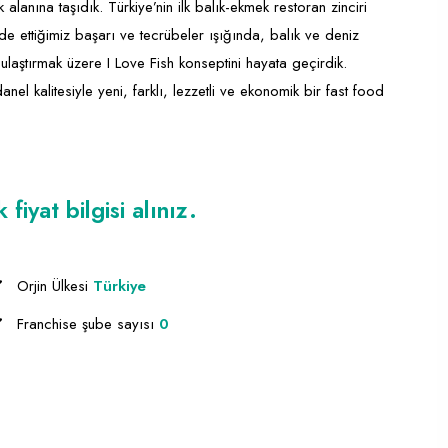
alanına taşıdık. Türkiye’nin ilk balık-ekmek restoran zinciri
de ettiğimiz başarı ve tecrübeler ışığında, balık ve deniz
e ulaştırmak üzere I Love Fish konseptini hayata geçirdik.
anel kalitesiyle yeni, farklı, lezzetli ve ekonomik bir fast food
iyat bilgisi alınız.
Orjin Ülkesi
Türkiye
Franchise şube sayısı
0