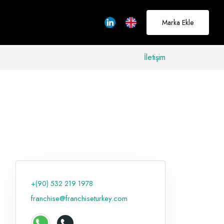
Marka Ekle
İletişim
allerinizi
rçeğe
üştürmek için
adayız
+(90) 532 219 1978
Hakkımızda
franchise@franchiseturkey.com