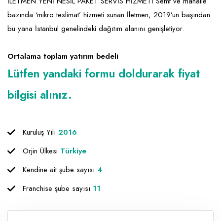
Emlak - Güvenlik ve Temizlik
Kozmetik
Franchise Yönetim Danışmanlığı
İLETMEN YENİ NESİL PAKET SERVİS HİZMETİ Semt ve mahalle
bazında ‘mikro teslimat’ hizmeti sunan İletmen, 2019’un başından
Ev Hizmetleri
Market FMGC - Katlı Mağaza
Gayrimenkul
bu yana İstanbul genelindeki dağıtım alanını genişletiyor.
Sağlık Güzellik
Mobilya ve Ev Tekstili
Gıda ve Sarf Malzemeleri
Ortalama toplam yatırım bedeli
Turizm - Eğlence
Oyuncak ve Hediyelik
Güvenlik - Temizlik
Lütfen yandaki formu doldurarak fiyat
Takı
Giyim - Aksesuar
bilgisi alınız.
Yapı Malzemesi - Hırdavat
Hukuk - Marka - Patent ve Tercüme
Isıtma - Soğutma ve Havalandırma
Kuruluş Yılı
2016
Lojistik - Kargo ve Kurye
Orjin Ülkesi
Türkiye
Mali Kayıt ve Denetim
Kendine ait şube sayısı
4
Matbaa - Fotoğraf
Franchise şube sayısı
11
Mobilya Dekorasyon
Proje - İnşaat ve Tesisat