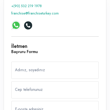
+(90) 532 219 1978
Raf ve Depo Sistemleri
franchise@franchiseturkey.com
Reklam - Tanıtım - PR ve İnternet
Seyahat - Rent A Car
Tabela - Dijital Baskı
İletmen
Başvuru Formu
Adınız, soyadınız
Cep telefonunuz
E-posta adresiniz