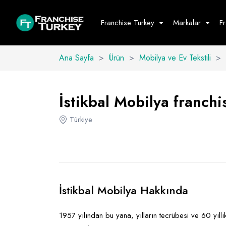
Franchise Turkey
Markalar
F
Ana Sayfa
>
Ürün
>
Mobilya ve Ev Tekstili
>
Yiyecek - İ
Hepsini G
İstikbal Mobilya franchis
Büfe
Türkiye
Cafe - Tatlı 
Fast Food
Restoran
İstikbal Mobilya Hakkında
1957 yılından bu yana, yılların tecrübesi ve 60 yıllı