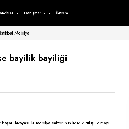
ranchise
Danışmanlık
İletişim
İstikbal Mobilya
çecek
Hizmet
Ürün
Giyim
Tedarik
öster
e bayilik bayiliği
Hay
ge
Pasta
dön
bur
k başarı hikayesi ile mobilya sektörünün lider kuruluşu olmayı