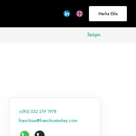
Marka Ekle
İletişim
allerinizi
rçeğe
üştürmek için
adayız
+(90) 532 219 1978
Hakkımızda
franchise@franchiseturkey.com