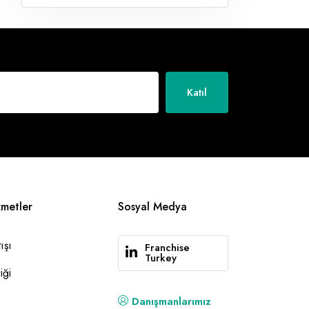
Katıl
zmetler
Sosyal Medya
ışı
Franchise
Turkey
iği
Danışmanlarımız