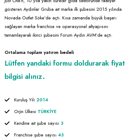
Emlak - Güvenlik ve Temizlik
Kozmetik
Franchise Yönetim Danışmanlığı
Just Chik'n, 10 yıla yakın süredir gıda sektöründe faaliyet
gösteren Aydınlar Gruba ait marka ilk şubesini 2015 yılında
Ev Hizmetleri
Market FMGC - Katlı Mağaza
Gayrimenkul
Novada Outlet Söke’de açtı. Kısa zamanda büyük başarı
Sağlık Güzellik
Mobilya ve Ev Tekstili
Gıda ve Sarf Malzemeleri
sağlayan marka franchise ve operasyonel altyapısını
tamamlayarak ikinci şubesini Forum Aydın AVM’de açtı.
Turizm - Eğlence
Oyuncak ve Hediyelik
Güvenlik - Temizlik
Takı
Giyim - Aksesuar
Ortalama toplam yatırım bedeli
Lütfen yandaki formu doldurarak fiyat
Yapı Malzemesi - Hırdavat
Hukuk - Marka - Patent ve Tercüme
Isıtma - Soğutma ve Havalandırma
bilgisi alınız.
Lojistik - Kargo ve Kurye
Mali Kayıt ve Denetim
Kuruluş Yılı
2014
Matbaa - Fotoğraf
Orjin Ülkesi
TÜRKİYE
Mobilya Dekorasyon
Kendine ait şube sayısı
3
Franchise şube sayısı
43
Proje - İnşaat ve Tesisat