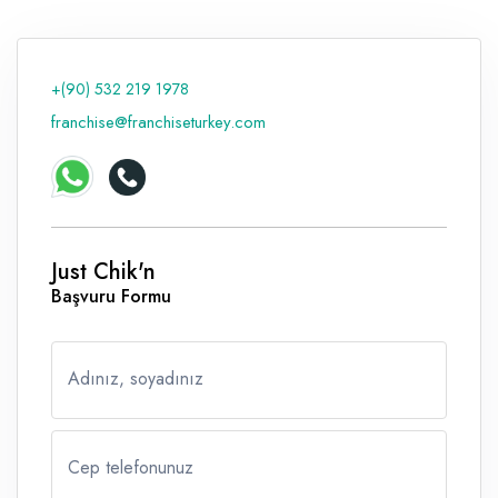
Raf ve Depo Sistemleri
Reklam - Tanıtım - PR ve İnternet
+(90) 532 219 1978
franchise@franchiseturkey.com
Seyahat - Rent A Car
Tabela - Dijital Baskı
Just Chik'n
Başvuru Formu
Adınız, soyadınız
Cep telefonunuz