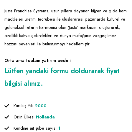
Emlak - Güvenlik ve Temizlik
Kozmetik
Franchise Yönetim Danışmanlığı
Juste Franchise Systems, uzun yıllara dayanan hijyen ve gıda ham
Ev Hizmetleri
Market FMGC - Katlı Mağaza
Gayrimenkul
maddeleri üretimi tecrübesi ile uluslararası pazarlarda kültürel ve
Sağlık Güzellik
Mobilya ve Ev Tekstili
Gıda ve Sarf Malzemeleri
geleneksel tatların harmonisi olan ‘Juste’ markasını oluşturarak,
Turizm - Eğlence
Oyuncak ve Hediyelik
Güvenlik - Temizlik
özellikli kahve çekirdekleri ve dünya mutfağının vazgeçilmez
hazzını sevenleri ile buluşturmayı hedeflemiştir.
Takı
Giyim - Aksesuar
Yapı Malzemesi - Hırdavat
Hukuk - Marka - Patent ve Tercüme
Ortalama toplam yatırım bedeli
Lütfen yandaki formu doldurarak fiyat
Isıtma - Soğutma ve Havalandırma
bilgisi alınız.
Lojistik - Kargo ve Kurye
Mali Kayıt ve Denetim
Kuruluş Yılı
2000
Matbaa - Fotoğraf
Orjin Ülkesi
Hollanda
Mobilya Dekorasyon
Kendine ait şube sayısı
1
Proje - İnşaat ve Tesisat