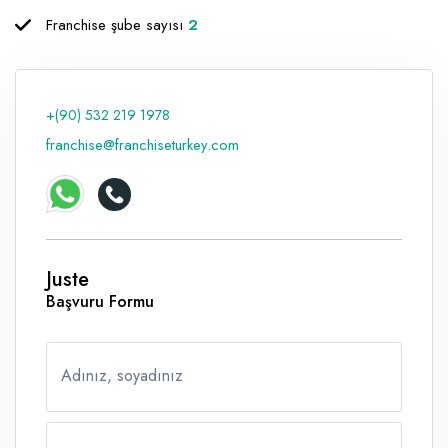
Franchise şube sayısı
2
Raf ve Depo Sistemleri
Reklam - Tanıtım - PR ve İnternet
Seyahat - Rent A Car
+(90) 532 219 1978
franchise@franchiseturkey.com
Tabela - Dijital Baskı
Juste
Başvuru Formu
Adınız, soyadınız