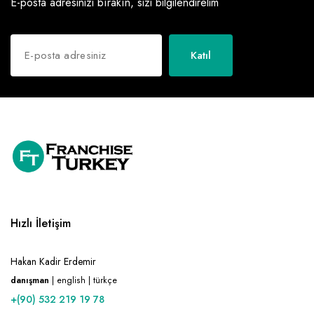
E-posta adresinizi bırakın, sizi bilgilendirelim
Katıl
Hızlı İletişim
Hakan Kadir Erdemir
danışman
| english | türkçe
+(90) 532 219 19 78