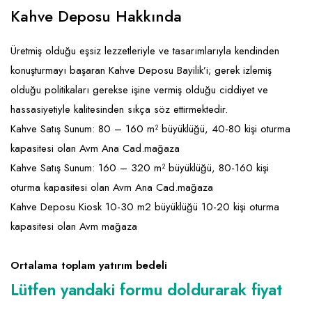
Emlak - Güvenlik ve Temizlik
Kozmetik
Franchise Yönetim Danışmanlığı
Kahve Deposu Hakkında
Ev Hizmetleri
Market FMGC - Katlı Mağaza
Gayrimenkul
Üretmiş olduğu eşsiz lezzetleriyle ve tasarımlarıyla kendinden
Sağlık Güzellik
Mobilya ve Ev Tekstili
Gıda ve Sarf Malzemeleri
konuşturmayı başaran Kahve Deposu Bayilik’i; gerek izlemiş
Turizm - Eğlence
Oyuncak ve Hediyelik
Güvenlik - Temizlik
olduğu politikaları gerekse işine vermiş olduğu ciddiyet ve
hassasiyetiyle kalitesinden sıkça söz ettirmektedir.
Takı
Giyim - Aksesuar
Kahve Satış Sunum: 80 – 160 m² büyüklüğü, 40-80 kişi oturma
Yapı Malzemesi - Hırdavat
Hukuk - Marka - Patent ve Tercüme
kapasitesi olan Avm Ana Cad.mağaza
Isıtma - Soğutma ve Havalandırma
Kahve Satış Sunum: 160 – 320 m² büyüklüğü, 80-160 kişi
oturma kapasitesi olan Avm Ana Cad.mağaza
Lojistik - Kargo ve Kurye
Kahve Deposu Kiosk 10-30 m2 büyüklüğü 10-20 kişi oturma
Mali Kayıt ve Denetim
kapasitesi olan Avm mağaza
Matbaa - Fotoğraf
Ortalama toplam yatırım bedeli
Mobilya Dekorasyon
Lütfen yandaki formu doldurarak fiyat
Proje - İnşaat ve Tesisat