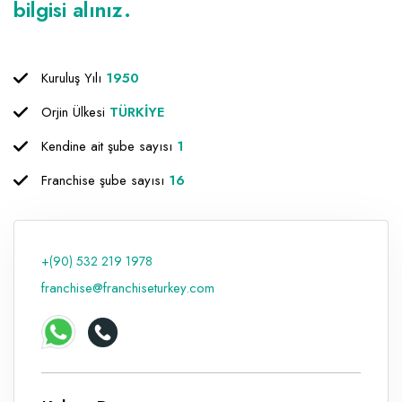
bilgisi alınız.
Raf ve Depo Sistemleri
Reklam - Tanıtım - PR ve İnternet
Kuruluş Yılı
1950
Seyahat - Rent A Car
Orjin Ülkesi
TÜRKİYE
Tabela - Dijital Baskı
Kendine ait şube sayısı
1
Franchise şube sayısı
16
+(90) 532 219 1978
franchise@franchiseturkey.com