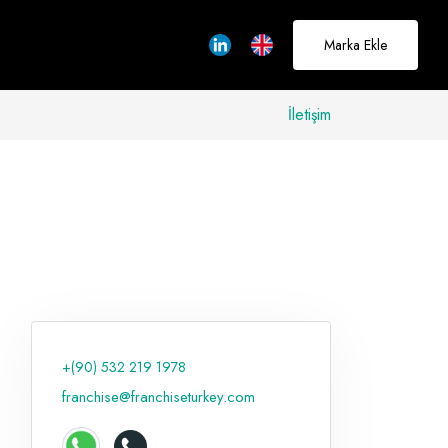
Marka Ekle
İletişim
allerinizi
rçeğe
üştürmek için
adayız
+(90) 532 219 1978
Hakkımızda
franchise@franchiseturkey.com