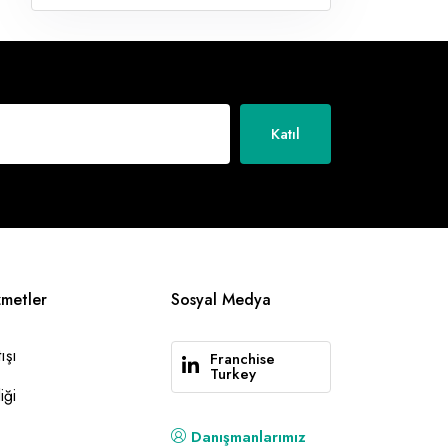
Katıl
zmetler
Sosyal Medya
ışı
Franchise
Turkey
iği
Danışmanlarımız