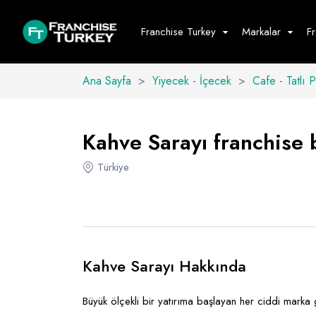
Franchise Turkey
Markalar
F
Ana Sayfa
>
Yiyecek - İçecek
>
Cafe - Tatlı 
Yiyecek - İ
Hepsini G
Kahve Sarayı franchise b
Büfe
Türkiye
Cafe - Tatlı 
Fast Food
Restoran
Kahve Sarayı Hakkında
Büyük ölçekli bir yatırıma başlayan her ciddi mark