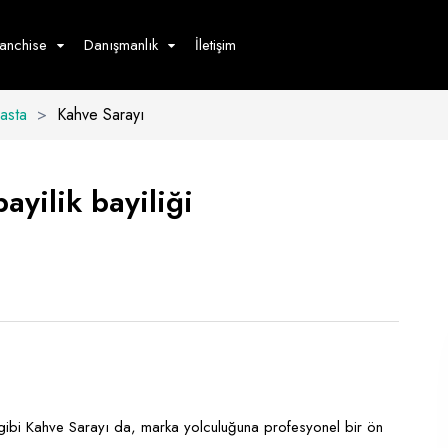
ranchise
Danışmanlık
İletişim
Pasta
>
Kahve Sarayı
çecek
Hizmet
Ürün
Giyim
Tedarik
öster
ayilik bayiliği
Hay
ge
Pasta
dön
bur
a gibi Kahve Sarayı da, marka yolculuğuna profesyonel bir ön