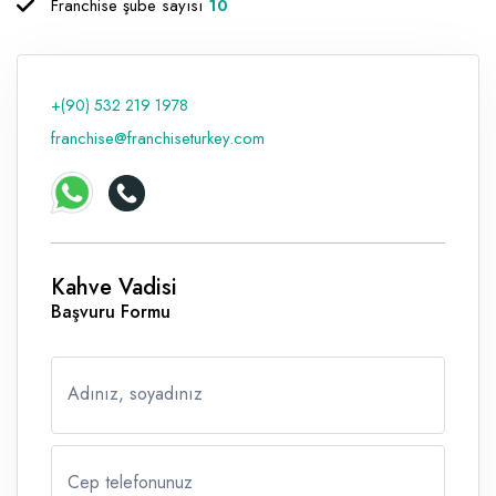
Franchise şube sayısı
10
Raf ve Depo Sistemleri
Reklam - Tanıtım - PR ve İnternet
+(90) 532 219 1978
Seyahat - Rent A Car
franchise@franchiseturkey.com
Tabela - Dijital Baskı
Kahve Vadisi
Başvuru Formu
Adınız, soyadınız
Cep telefonunuz