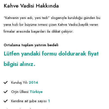
Emlak - Güvenlik ve Temizlik
Kozmetik
Franchise Yönetim Danışmanlığı
Kahve Vadisi Hakkında
Ev Hizmetleri
Market FMGC - Katlı Mağaza
Gayrimenkul
“Kahvenin yeni adı, yeni tadı” sloganıyla kurulduğu günden bu
Sağlık Güzellik
Mobilya ve Ev Tekstili
Gıda ve Sarf Malzemeleri
yana hızlı bir büyüme ivmesi çizen Kahve Vadisi;bayilik veren
Turizm - Eğlence
Oyuncak ve Hediyelik
Güvenlik - Temizlik
firmalar arasında başarıları ile dikkat çekiyor.
Takı
Giyim - Aksesuar
Ortalama toplam yatırım bedeli
Yapı Malzemesi - Hırdavat
Hukuk - Marka - Patent ve Tercüme
Lütfen yandaki formu doldurarak fiyat
Isıtma - Soğutma ve Havalandırma
bilgisi alınız.
Lojistik - Kargo ve Kurye
Mali Kayıt ve Denetim
Kuruluş Yılı
2014
Matbaa - Fotoğraf
Orjin Ülkesi
Türkiye
Mobilya Dekorasyon
Kendine ait şube sayısı
1
Proje - İnşaat ve Tesisat