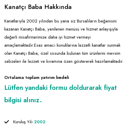
Emlak - Güvenlik ve Temizlik
Kozmetik
Franchise Yönetim Danışmanlığı
Kanatçı Baba Hakkında
Ev Hizmetleri
Market FMGC - Katlı Mağaza
Gayrimenkul
Kanatlarıyla 2002 yılından bu yana siz Bursalıların beğenisini
Sağlık Güzellik
Mobilya ve Ev Tekstili
Gıda ve Sarf Malzemeleri
kazanan Kanatçı Baba, yenilenen menüsü ve hizmet anlayışıyla
Turizm - Eğlence
Oyuncak ve Hediyelik
Güvenlik - Temizlik
değerli misafirmerimize daha iyi hizmet vermeyi
amaçlamaktadır.Esas amacı konuklarına lezzetli kanatlar sunmak
Takı
Giyim - Aksesuar
olan Kanatçı Baba, özel sosunda bulunan tüm ürünlerini mevsim
Yapı Malzemesi - Hırdavat
Hukuk - Marka - Patent ve Tercüme
sebzeleri ile lezzeti ve kıvamına özen göstererek hazırlamaktadır.
Isıtma - Soğutma ve Havalandırma
Ortalama toplam yatırım bedeli
Lojistik - Kargo ve Kurye
Lütfen yandaki formu doldurarak fiyat
Mali Kayıt ve Denetim
bilgisi alınız.
Matbaa - Fotoğraf
Mobilya Dekorasyon
Kuruluş Yılı
2002
Proje - İnşaat ve Tesisat