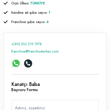
Orjin Ülkesi
TÜRKİYE
Raf ve Depo Sistemleri
Kendine ait şube sayısı
1
Reklam - Tanıtım - PR ve İnternet
Franchise şube sayısı
4
Seyahat - Rent A Car
Tabela - Dijital Baskı
+(90) 532 219 1978
franchise@franchiseturkey.com
Kanatçı Baba
Başvuru Formu
Adınız, soyadınız