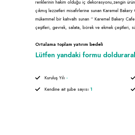
renklerinin hakim olduğu iç dekorasyonu,zengin ürün 
çıkmış lezzetleri misafirlerine sunan Karemel Bakery Ca
mükemmel bir kahvaltı sunan ‘‘ Karemel Bakery Cafe ’
çeşitleri, gevrek, salata, börek ve ekmek çeşitleri, sü
Ortalama toplam yatırım bedeli
Lütfen yandaki formu doldurarak f
Kuruluş Yılı
-
Kendine ait şube sayısı
1