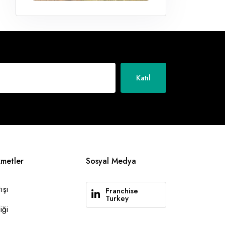
Katıl
zmetler
Sosyal Medya
ışı
Franchise
Turkey
iği