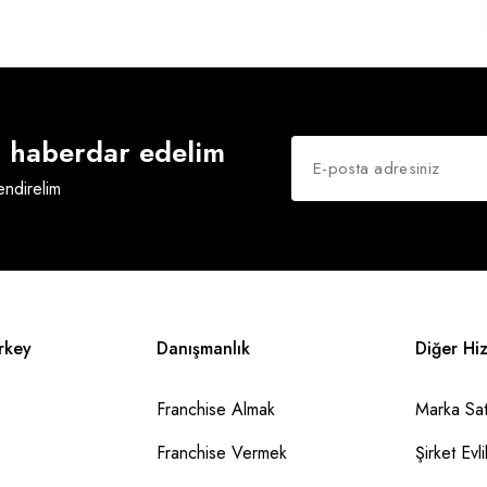
an haberdar edelim
lendirelim
rkey
Danışmanlık
Diğer Hi
Franchise Almak
Marka Sat
Franchise Vermek
Şirket Evlil