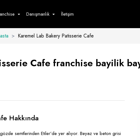
ranchise
Danışmanlık
İletişim
Pasta
>
Karemel Lab Bakery Patisserie Cafe
çecek
Hizmet
Ürün
Giyim
Tedarik
öster
serie Cafe franchise bayilik bay
Hay
ge
Pasta
dön
bur
afe Hakkında
gözde semtlerinden Etiler’de yer alıyor. Beyaz ve beton grisi