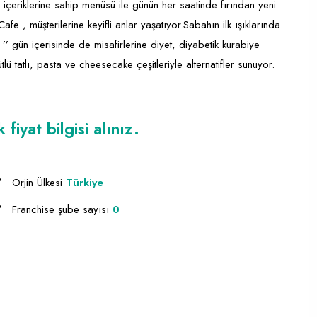
içeriklerine sahip menüsü ile günün her saatinde fırından yeni
fe , müşterilerine keyifli anlar yaşatıyor.Sabahın ilk ışıklarında
’ gün içerisinde de misafirlerine diyet, diyabetik kurabiye
tlü tatlı, pasta ve cheesecake çeşitleriyle alternatifler sunuyor.
iyat bilgisi alınız.
Orjin Ülkesi
Türkiye
Franchise şube sayısı
0