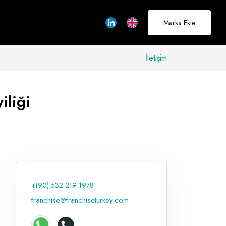
Marka Ekle
İletişim
iliği
allerinizi
rçeğe
üştürmek için
adayız
+(90) 532 219 1978
Hakkımızda
franchise@franchiseturkey.com