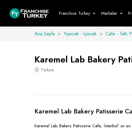
Franchise Turkey
Markalar
F
Ana Sayfa
>
Yiyecek - İçecek
>
Cafe - Tatlı 
Yiyecek - İ
Hepsini G
Karemel Lab Bakery Patis
Büfe
Türkiye
Cafe - Tatlı 
Fast Food
Restoran
Karemel Lab Bakery Patisserie C
Karemel Lab Bakery Patisserie Cafe, İstanbul’ un en 