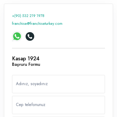
Raf ve Depo Sistemleri
+(90) 532 219 1978
Reklam - Tanıtım - PR ve İnternet
franchise@franchiseturkey.com
Seyahat - Rent A Car
Tabela - Dijital Baskı
Kasap 1924
Başvuru Formu
Adınız, soyadınız
Cep telefonunuz