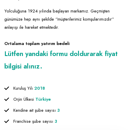
Emlak - Güvenlik ve Temizlik
Kozmetik
Franchise Yönetim Danışmanlığı
Yolculuğuna 1924 yılında başlayan markamız. Geçmişten
Ev Hizmetleri
Market FMGC - Katlı Mağaza
Gayrimenkul
günümüze hep aynı şekilde ‘’müşterilerimiz komşularımızdır’’
Sağlık Güzellik
Mobilya ve Ev Tekstili
Gıda ve Sarf Malzemeleri
anlayışı ile hareket etmektedir.
Turizm - Eğlence
Oyuncak ve Hediyelik
Güvenlik - Temizlik
Ortalama toplam yatırım bedeli
Takı
Giyim - Aksesuar
Lütfen yandaki formu doldurarak fiyat
Yapı Malzemesi - Hırdavat
Hukuk - Marka - Patent ve Tercüme
bilgisi alınız.
Isıtma - Soğutma ve Havalandırma
Lojistik - Kargo ve Kurye
Kuruluş Yılı
2018
Mali Kayıt ve Denetim
Orjin Ülkesi
Türkiye
Matbaa - Fotoğraf
Kendine ait şube sayısı
3
Mobilya Dekorasyon
Franchise şube sayısı
3
Proje - İnşaat ve Tesisat