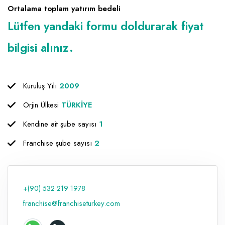
Ortalama toplam yatırım bedeli
Raf ve Depo Sistemleri
Lütfen yandaki formu doldurarak fiyat
Reklam - Tanıtım - PR ve İnternet
bilgisi alınız.
Seyahat - Rent A Car
Tabela - Dijital Baskı
Kuruluş Yılı
2009
Orjin Ülkesi
TÜRKİYE
Kendine ait şube sayısı
1
Franchise şube sayısı
2
+(90) 532 219 1978
franchise@franchiseturkey.com