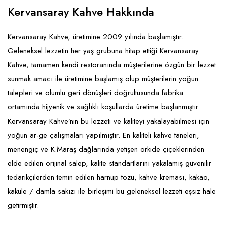
Emlak - Güvenlik ve Temizlik
Kozmetik
Franchise Yönetim Danışmanlığı
Kervansaray Kahve Hakkında
Ev Hizmetleri
Market FMGC - Katlı Mağaza
Gayrimenkul
Kervansaray Kahve, üretimine 2009 yılında başlamıştır.
Sağlık Güzellik
Mobilya ve Ev Tekstili
Gıda ve Sarf Malzemeleri
Geleneksel lezzetin her yaş grubuna hitap ettiği Kervansaray
Turizm - Eğlence
Oyuncak ve Hediyelik
Güvenlik - Temizlik
Kahve, tamamen kendi restoranında müşterilerine özgün bir lezzet
sunmak amacı ile üretimine başlamış olup müşterilerin yoğun
Takı
Giyim - Aksesuar
talepleri ve olumlu geri dönüşleri doğrultusunda fabrika
Yapı Malzemesi - Hırdavat
Hukuk - Marka - Patent ve Tercüme
ortamında hijyenik ve sağlıklı koşullarda üretime başlanmıştır.
Isıtma - Soğutma ve Havalandırma
Kervansaray Kahve’nin bu lezzeti ve kaliteyi yakalayabilmesi için
yoğun ar-ge çalışmaları yapılmıştır. En kaliteli kahve taneleri,
Lojistik - Kargo ve Kurye
menengiç ve K.Maraş dağlarında yetişen orkide çiçeklerinden
Mali Kayıt ve Denetim
elde edilen orijinal salep, kalite standartlarını yakalamış güvenilir
tedarikçilerden temin edilen harnup tozu, kahve kreması, kakao,
Matbaa - Fotoğraf
kakule / damla sakızı ile birleşimi bu geleneksel lezzeti eşsiz hale
Mobilya Dekorasyon
getirmiştir.
Proje - İnşaat ve Tesisat