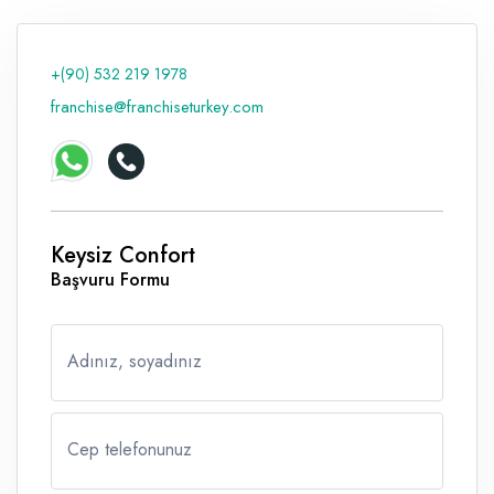
Raf ve Depo Sistemleri
+(90) 532 219 1978
Reklam - Tanıtım - PR ve İnternet
franchise@franchiseturkey.com
Seyahat - Rent A Car
Tabela - Dijital Baskı
Keysiz Confort
Başvuru Formu
Adınız, soyadınız
Cep telefonunuz