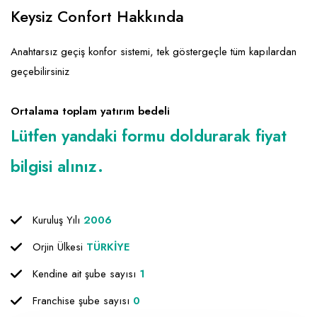
Emlak - Güvenlik ve Temizlik
Kozmetik
Franchise Yönetim Danışmanlığı
Keysiz Confort Hakkında
Ev Hizmetleri
Market FMGC - Katlı Mağaza
Gayrimenkul
Anahtarsız geçiş konfor sistemi, tek göstergeçle tüm kapılardan
Sağlık Güzellik
Mobilya ve Ev Tekstili
Gıda ve Sarf Malzemeleri
geçebilirsiniz
Turizm - Eğlence
Oyuncak ve Hediyelik
Güvenlik - Temizlik
Ortalama toplam yatırım bedeli
Takı
Giyim - Aksesuar
Lütfen yandaki formu doldurarak fiyat
Yapı Malzemesi - Hırdavat
Hukuk - Marka - Patent ve Tercüme
bilgisi alınız.
Isıtma - Soğutma ve Havalandırma
Lojistik - Kargo ve Kurye
Kuruluş Yılı
2006
Mali Kayıt ve Denetim
Orjin Ülkesi
TÜRKİYE
Matbaa - Fotoğraf
Kendine ait şube sayısı
1
Mobilya Dekorasyon
Franchise şube sayısı
0
Proje - İnşaat ve Tesisat