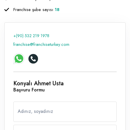
Raf ve Depo Sistemleri
Franchise şube sayısı
18
Reklam - Tanıtım - PR ve İnternet
Seyahat - Rent A Car
+(90) 532 219 1978
Tabela - Dijital Baskı
franchise@franchiseturkey.com
Konyalı Ahmet Usta
Başvuru Formu
Adınız, soyadınız