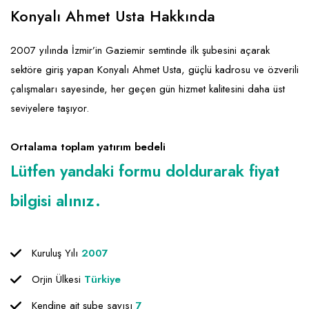
Emlak - Güvenlik ve Temizlik
Kozmetik
Franchise Yönetim Danışmanlığı
Konyalı Ahmet Usta Hakkında
Ev Hizmetleri
Market FMGC - Katlı Mağaza
Gayrimenkul
2007 yılında İzmir’in Gaziemir semtinde ilk şubesini açarak
Sağlık Güzellik
Mobilya ve Ev Tekstili
Gıda ve Sarf Malzemeleri
sektöre giriş yapan Konyalı Ahmet Usta, güçlü kadrosu ve özverili
Turizm - Eğlence
Oyuncak ve Hediyelik
Güvenlik - Temizlik
çalışmaları sayesinde, her geçen gün hizmet kalitesini daha üst
seviyelere taşıyor.
Takı
Giyim - Aksesuar
Yapı Malzemesi - Hırdavat
Hukuk - Marka - Patent ve Tercüme
Ortalama toplam yatırım bedeli
Isıtma - Soğutma ve Havalandırma
Lütfen yandaki formu doldurarak fiyat
Lojistik - Kargo ve Kurye
bilgisi alınız.
Mali Kayıt ve Denetim
Matbaa - Fotoğraf
Kuruluş Yılı
2007
Mobilya Dekorasyon
Orjin Ülkesi
Türkiye
Proje - İnşaat ve Tesisat
Kendine ait şube sayısı
7