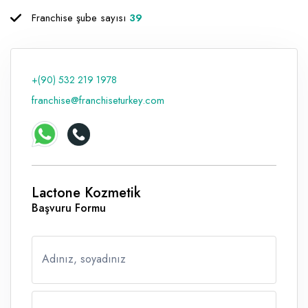
Franchise şube sayısı
39
Raf ve Depo Sistemleri
Reklam - Tanıtım - PR ve İnternet
Seyahat - Rent A Car
+(90) 532 219 1978
franchise@franchiseturkey.com
Tabela - Dijital Baskı
Lactone Kozmetik
Başvuru Formu
Adınız, soyadınız