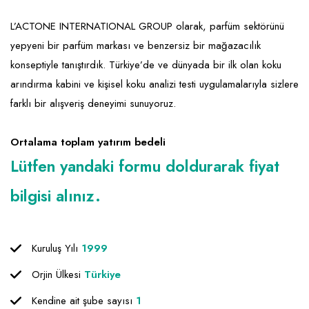
Emlak - Güvenlik ve Temizlik
Kozmetik
Franchise Yönetim Danışmanlığı
L’ACTONE INTERNATIONAL GROUP olarak, parfüm sektörünü
Ev Hizmetleri
Market FMGC - Katlı Mağaza
Gayrimenkul
yepyeni bir parfüm markası ve benzersiz bir mağazacılık
Sağlık Güzellik
Mobilya ve Ev Tekstili
Gıda ve Sarf Malzemeleri
konseptiyle tanıştırdık. Türkiye’de ve dünyada bir ilk olan koku
Turizm - Eğlence
Oyuncak ve Hediyelik
Güvenlik - Temizlik
arındırma kabini ve kişisel koku analizi testi uygulamalarıyla sizlere
farklı bir alışveriş deneyimi sunuyoruz.
Takı
Giyim - Aksesuar
Yapı Malzemesi - Hırdavat
Hukuk - Marka - Patent ve Tercüme
Ortalama toplam yatırım bedeli
Lütfen yandaki formu doldurarak fiyat
Isıtma - Soğutma ve Havalandırma
bilgisi alınız.
Lojistik - Kargo ve Kurye
Mali Kayıt ve Denetim
Matbaa - Fotoğraf
Kuruluş Yılı
1999
Orjin Ülkesi
Türkiye
Mobilya Dekorasyon
Kendine ait şube sayısı
1
Proje - İnşaat ve Tesisat