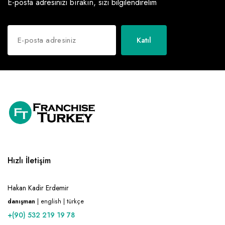
E-posta adresinizi bırakın, sizi bilgilendirelim
Katıl
Hızlı İletişim
Hakan Kadir Erdemir
danışman
| english | türkçe
+(90) 532 219 19 78