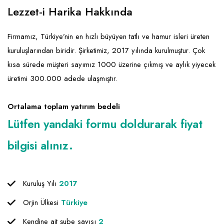
Emlak - Güvenlik ve Temizlik
Kozmetik
Franchise Yönetim Danışmanlığı
Lezzet-i Harika Hakkında
Ev Hizmetleri
Market FMGC - Katlı Mağaza
Gayrimenkul
Firmamız, Türkiye’nin en hızlı büyüyen tatlı ve hamur isleri üreten
Sağlık Güzellik
Mobilya ve Ev Tekstili
Gıda ve Sarf Malzemeleri
kuruluşlarından biridir. Şirketimiz, 2017 yılında kurulmuştur. Çok
Turizm - Eğlence
Oyuncak ve Hediyelik
Güvenlik - Temizlik
kısa sürede müşteri sayımız 1000 üzerine çıkmış ve aylık yiyecek
üretimi 300.000 adede ulaşmıştır.
Takı
Giyim - Aksesuar
Yapı Malzemesi - Hırdavat
Hukuk - Marka - Patent ve Tercüme
Ortalama toplam yatırım bedeli
Isıtma - Soğutma ve Havalandırma
Lütfen yandaki formu doldurarak fiyat
Lojistik - Kargo ve Kurye
bilgisi alınız.
Mali Kayıt ve Denetim
Matbaa - Fotoğraf
Kuruluş Yılı
2017
Mobilya Dekorasyon
Orjin Ülkesi
Türkiye
Proje - İnşaat ve Tesisat
Kendine ait şube sayısı
2