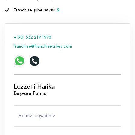
Raf ve Depo Sistemleri
Franchise şube sayısı
2
Reklam - Tanıtım - PR ve İnternet
Seyahat - Rent A Car
+(90) 532 219 1978
Tabela - Dijital Baskı
franchise@franchiseturkey.com
Lezzet-i Harika
Başvuru Formu
Adınız, soyadınız