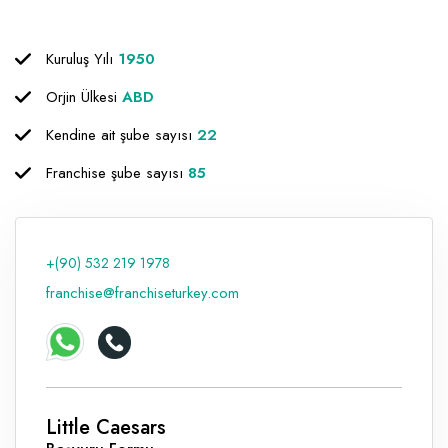
Raf ve Depo Sistemleri
Kuruluş Yılı
1950
Reklam - Tanıtım - PR ve İnternet
Orjin Ülkesi
ABD
Seyahat - Rent A Car
Kendine ait şube sayısı
22
Tabela - Dijital Baskı
Franchise şube sayısı
85
+(90) 532 219 1978
franchise@franchiseturkey.com
Little Caesars