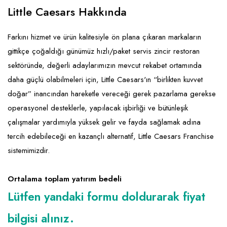
Emlak - Güvenlik ve Temizlik
Kozmetik
Franchise Yönetim Danışmanlığı
Little Caesars Hakkında
Ev Hizmetleri
Market FMGC - Katlı Mağaza
Gayrimenkul
Farkını hizmet ve ürün kalitesiyle ön plana çıkaran markaların
Sağlık Güzellik
Mobilya ve Ev Tekstili
Gıda ve Sarf Malzemeleri
gittikçe çoğaldığı günümüz hızlı/paket servis zincir restoran
Turizm - Eğlence
Oyuncak ve Hediyelik
Güvenlik - Temizlik
sektöründe, değerli adaylarımızın mevcut rekabet ortamında
daha güçlü olabilmeleri için, Little Caesars'ın “birlikten kuvvet
Takı
Giyim - Aksesuar
doğar” inancından hareketle vereceği gerek pazarlama gerekse
Yapı Malzemesi - Hırdavat
Hukuk - Marka - Patent ve Tercüme
operasyonel desteklerle, yapılacak işbirliği ve bütünleşik
Isıtma - Soğutma ve Havalandırma
çalışmalar yardımıyla yüksek gelir ve fayda sağlamak adına
tercih edebileceği en kazançlı alternatif, Little Caesars Franchise
Lojistik - Kargo ve Kurye
sistemimizdir.
Mali Kayıt ve Denetim
Ortalama toplam yatırım bedeli
Matbaa - Fotoğraf
Lütfen yandaki formu doldurarak fiyat
Mobilya Dekorasyon
bilgisi alınız.
Proje - İnşaat ve Tesisat