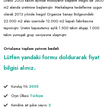
Emlak - Güvenlik ve Temizlik
Kozmetik
Franchise Yönetim Danışmanlığı
Livello 2005 kasım ayında mobilyanın başkenti İnegöl’de 3800
m2 alanda üretimine başlamıştır. Markalaşma hedeflerine uygun
Ev Hizmetleri
Market FMGC - Katlı Mağaza
Gayrimenkul
olarak 2013 yılında İnegöl Organize Sanayi Bölgesindeki
Sağlık Güzellik
Mobilya ve Ev Tekstili
Gıda ve Sarf Malzemeleri
22.000 m2 alan üzerinde 12.000 m2 kapalı fabrikasına
taşınmıştır. Üretim kapasitemiz aylık 1.500 takım ahşap 1.000
Turizm - Eğlence
Oyuncak ve Hediyelik
Güvenlik - Temizlik
takım yumuşak grup seviyesine ulaşmıştır.
Takı
Giyim - Aksesuar
Ortalama toplam yatırım bedeli
Yapı Malzemesi - Hırdavat
Hukuk - Marka - Patent ve Tercüme
Lütfen yandaki formu doldurarak fiyat
Isıtma - Soğutma ve Havalandırma
bilgisi alınız.
Lojistik - Kargo ve Kurye
Mali Kayıt ve Denetim
Kuruluş Yılı
2005
Matbaa - Fotoğraf
Orjin Ülkesi
Türkiye
Mobilya Dekorasyon
Kendine ait şube sayısı
2
Proje - İnşaat ve Tesisat