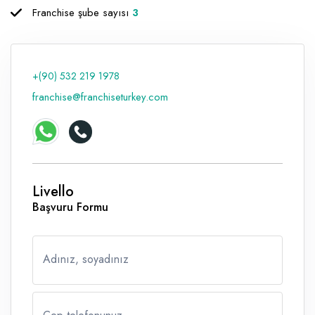
Franchise şube sayısı
3
Raf ve Depo Sistemleri
Reklam - Tanıtım - PR ve İnternet
+(90) 532 219 1978
Seyahat - Rent A Car
franchise@franchiseturkey.com
Tabela - Dijital Baskı
Livello
Başvuru Formu
Adınız, soyadınız