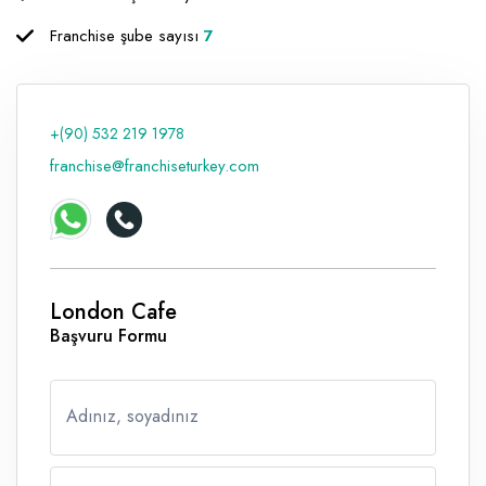
Raf ve Depo Sistemleri
Franchise şube sayısı
7
Reklam - Tanıtım - PR ve İnternet
Seyahat - Rent A Car
+(90) 532 219 1978
Tabela - Dijital Baskı
franchise@franchiseturkey.com
London Cafe
Başvuru Formu
Adınız, soyadınız