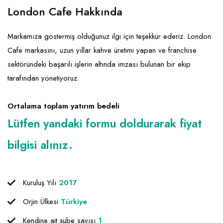
Emlak - Güvenlik ve Temizlik
Kozmetik
Franchise Yönetim Danışmanlığı
London Cafe Hakkında
Ev Hizmetleri
Market FMGC - Katlı Mağaza
Gayrimenkul
Markamıza göstermiş olduğunuz ilgi için teşekkür ederiz. London
Sağlık Güzellik
Mobilya ve Ev Tekstili
Gıda ve Sarf Malzemeleri
Cafe markasını, uzun yıllar kahve üretimi yapan ve franchise
Turizm - Eğlence
Oyuncak ve Hediyelik
Güvenlik - Temizlik
sektöründeki başarılı işlerin altında imzası bulunan bir ekip
tarafından yönetiyoruz.
Takı
Giyim - Aksesuar
Yapı Malzemesi - Hırdavat
Hukuk - Marka - Patent ve Tercüme
Ortalama toplam yatırım bedeli
Isıtma - Soğutma ve Havalandırma
Lütfen yandaki formu doldurarak fiyat
Lojistik - Kargo ve Kurye
bilgisi alınız.
Mali Kayıt ve Denetim
Matbaa - Fotoğraf
Kuruluş Yılı
2017
Mobilya Dekorasyon
Orjin Ülkesi
Türkiye
Proje - İnşaat ve Tesisat
Kendine ait şube sayısı
1