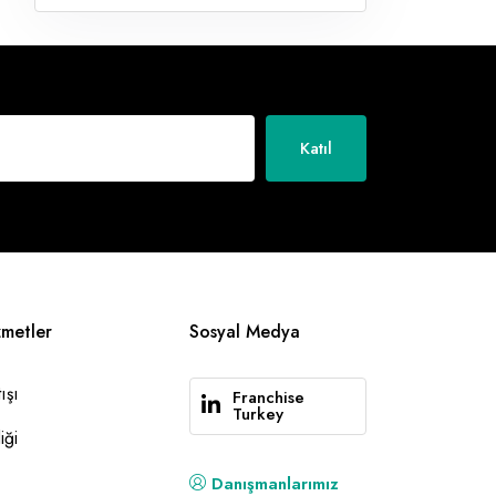
Katıl
zmetler
Sosyal Medya
ışı
Franchise
Turkey
iği
Danışmanlarımız