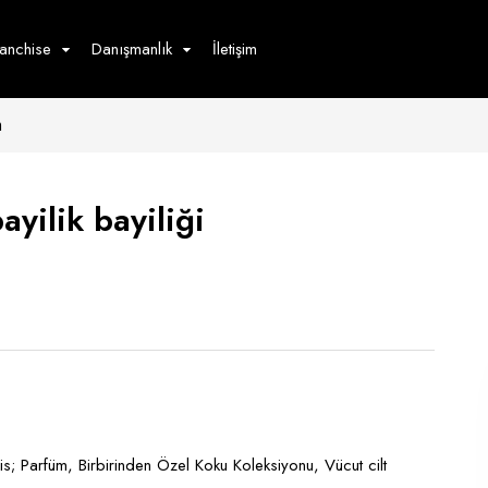
ranchise
Danışmanlık
İletişim
m
çecek
Hizmet
Ürün
Giyim
Tedarik
öster
ayilik bayiliği
Hay
ge
Pasta
dön
bur
ris; Parfüm, Birbirinden Özel Koku Koleksiyonu, Vücut cilt