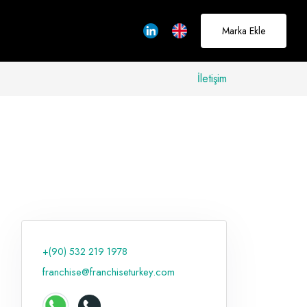
Marka Ekle
İletişim
allerinizi
rçeğe
üştürmek için
adayız
+(90) 532 219 1978
Hakkımızda
franchise@franchiseturkey.com