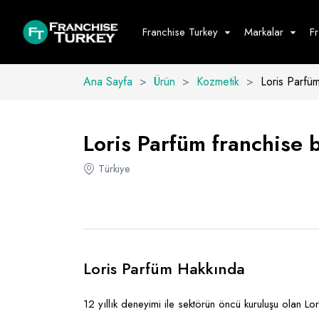
Franchise Turkey
Markalar
F
Ana Sayfa
>
Ürün
>
Kozmetik
>
Loris Parfü
Yiyecek - İ
Hepsini G
Loris Parfüm franchise b
Büfe
Türkiye
Cafe - Tatlı 
Fast Food
Restoran
Loris Parfüm Hakkında
12 yıllık deneyimi ile sektörün öncü kuruluşu olan Lo