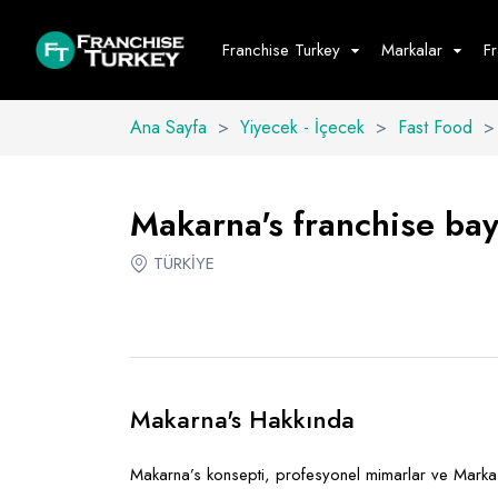
Franchise Turkey
Markalar
F
Ana Sayfa
>
Yiyecek - İçecek
>
Fast Food
>
Yiyecek - İ
Hepsini G
Makarna's franchise bayi
Büfe
TÜRKİYE
Cafe - Tatlı 
Fast Food
Restoran
Makarna's Hakkında
Makarna’s konsepti, profesyonel mimarlar ve Marka 