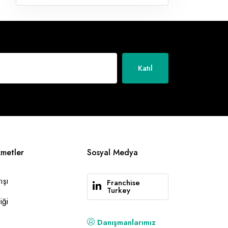
Katıl
zmetler
Sosyal Medya
ışı
Franchise
Turkey
iği
Danışmanlarımız