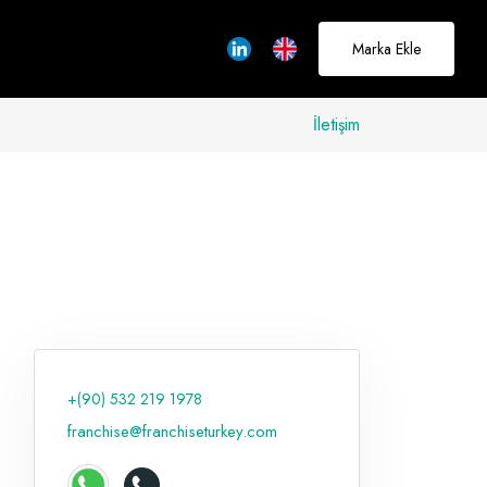
Marka Ekle
İletişim
allerinizi
rçeğe
üştürmek için
adayız
+(90) 532 219 1978
Hakkımızda
franchise@franchiseturkey.com