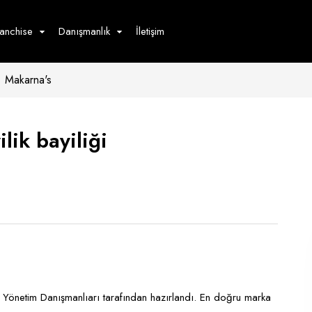
ranchise
Danışmanlık
İletişim
Makarna's
çecek
Hizmet
Ürün
Giyim
Tedarik
öster
lik bayiliği
Hay
ge
Pasta
dön
bur
Yönetim Danışmanlıarı tarafından hazırlandı. En doğru marka