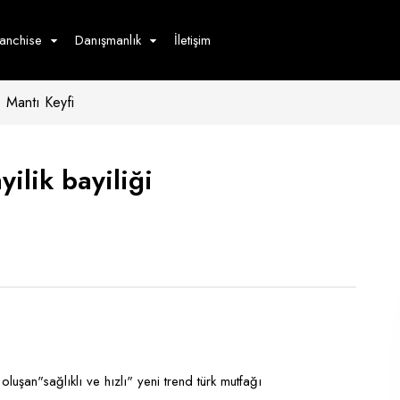
ranchise
Danışmanlık
İletişim
Mantı Keyfi
çecek
Hizmet
Ürün
Giyim
Tedarik
öster
ilik bayiliği
Hay
ge
Pasta
dön
bur
 oluşan"sağlıklı ve hızlı" yeni trend türk mutfağı