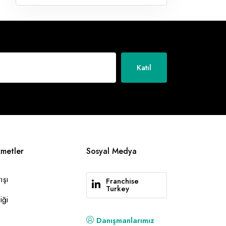
Katıl
zmetler
Sosyal Medya
ışı
Franchise
Turkey
iği
Danışmanlarımız