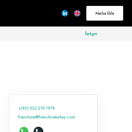
Marka Ekle
İletişim
allerinizi
rçeğe
üştürmek için
adayız
+(90) 532 219 1978
Hakkımızda
franchise@franchiseturkey.com