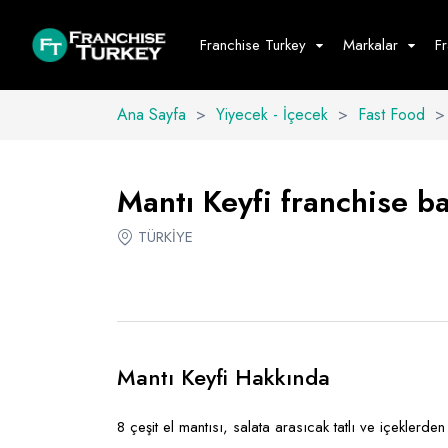
Franchise Turkey
Markalar
F
Ana Sayfa
>
Yiyecek - İçecek
>
Fast Food
>
Yiyecek - İ
Hepsini G
Mantı Keyfi franchise bay
Büfe
TÜRKİYE
Cafe - Tatlı 
Fast Food
Restoran
Mantı Keyfi Hakkında
8 çeşit el mantısı, salata arasıcak tatlı ve içeklerden